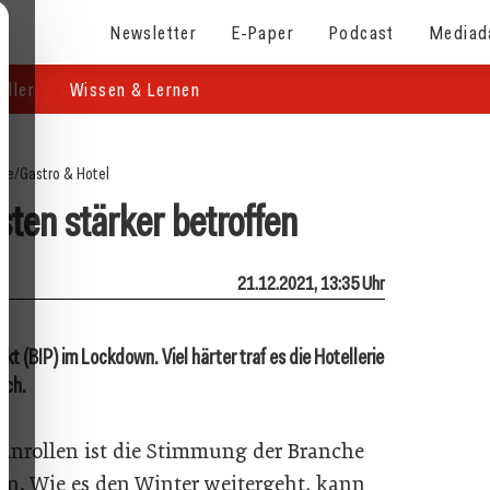
Newsletter
E-Paper
Podcast
Mediad
eller
Wissen & Lernen
ite
/
Gastro & Hotel
ten stärker betroffen
21.12.2021, 13:35 Uhr
t (BIP) im Lockdown. Viel härter traf es die Hotellerie
ich.
Anrollen ist die Stimmung der Branche
n. Wie es den Winter weitergeht, kann