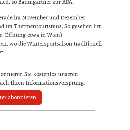
hied, so Baumgartner zur APA.
 gerade im November und Dezember
d im Thermentourismus, So gesehen litt
en Öffnung etwa in Wien)
en, wo die Wintersportsaison traditionell
t.
bonnieren Sie kostenlos unseren
 sich Ihren Informationsvorsprung.
ter abonnieren
20. Juli 2026
n Mühlviertler Top-
Familotel erweitert Portfolio um Mia