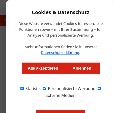
Cookies & Datenschutz
Touristik
Gastronomie
Hotellerie
Handel & Herst
Diese Website verwendet Cookies für essenzielle
Funktionen sowie – mit Ihrer Zustimmung – für
Analyse und personalisierte Werbung.
Startse
Mehr Informationen finden Sie in unserer
Lockdown: Der Os
Datenschutzerklärung
.
Redaktion.OEGZ
Alle akzeptieren
Ablehnen
Um rund 5 Prozent sank das Bruttoinlandproduk
Statistik
und Gastronomie – vor allem im Osten Österre
Personalisierte Werbung
Externe Medien
Gerade mit der Omikron-Welle im 
derzeit zwischen Hoffen und Bange