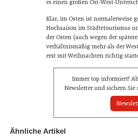
es einen großen Ost-West-Untersc
Klar, im Osten ist normalerweise
Hochsaison im Städtetourismus un
der Osten (auch wegen der später
verhältnismäßig mehr als der West
erst mit Weihnachten richtig starte
Immer top informiert! A
Newsletter und sichern Sie
Newslet
20. Juli 2026
20. Juli 2026
Land Steiermark startet
Allianz zwische
Ähnliche Artikel