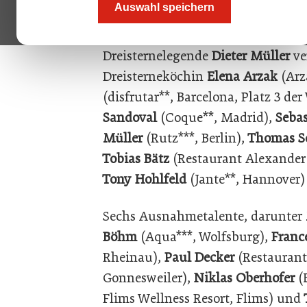
Auswahl speichern
es für die Finalisten am Wettbewe
mussten sie damit eine hochkaräti
Dreisternelegende
Dieter Müller
ve
Dreisterneköchin
Elena Arzak
(Arz
(disfrutar**, Barcelona, Platz 3 de
Sandoval
(Coque**, Madrid),
Seba
Müller
(Rutz***, Berlin),
Thomas S
Tobias Bätz
(Restaurant Alexander 
Tony Hohlfeld
(Jante**, Hannover)
Sechs Ausnahmetalente, darunter
Böhm
(Aqua***, Wolfsburg),
France
Rheinau),
Paul Decker
(Restaurant
Gonnesweiler),
Niklas Oberhofer
(
Flims Wellness Resort, Flims) und