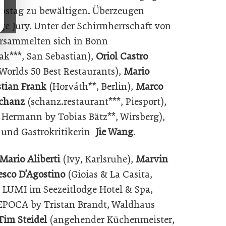
rbstag zu bewältigen. Überzeugen
ge Jury. Unter der Schirmherrschaft von
rsammelten sich in Bonn
ak***, San Sebastian),
Oriol Castro
r Worlds 50 Best Restaurants),
Mario
stian Frank
(Horváth**, Berlin),
Marco
chanz
(schanz.restaurant***, Piesport),
Hermann by Tobias Bätz**, Wirsberg),
 und Gastrokritikerin
Jie Wang
.
Mario Aliberti
(Ivy, Karlsruhe),
Marvin
sco D’Agostino
(Gioias & La Casita,
 LUMI im Seezeitlodge Hotel & Spa,
EPOCA by Tristan Brandt, Waldhaus
Tim Steidel
(angehender Küchenmeister,