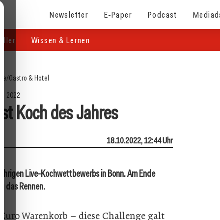
Newsletter
E-Paper
Podcast
Mediad
eller
Wissen & Lernen
ite
/
Gastro & Hotel
2022
st Koch des Jahres
18.10.2022, 12:44 Uhr
sjährigen Live-Kochwettbewerbs in Bonn. Am Ende
rg das Rennen.
6 Euro Warenkorb – diese Challenge galt