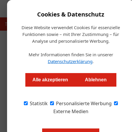
Cookies & Datenschutz
Touristik
Gastronomie
Hotellerie
Handel & Herst
Diese Website verwendet Cookies für essenzielle
Funktionen sowie – mit Ihrer Zustimmung – für
Analyse und personalisierte Werbung.
Startse
Mehr Informationen finden Sie in unserer
Datenschutzerklärung
.
Marvin Böhm i
Alle akzeptieren
Ablehnen
Alexander Grübling
Statistik
Personalisierte Werbung
Sechs Profi-Köche standen im Finale des die
machte der Chefkoch des Aqua*** in Wolfsbu
Externe Medien
Drei Gänge, vier Pflichtzutaten, 1