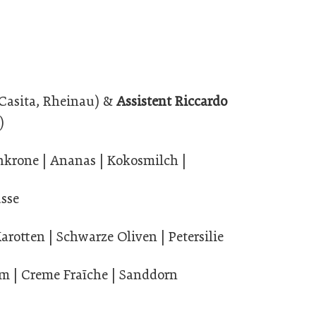
 Casita, Rheinau) &
Assistent Riccardo
)
enkrone | Ananas | Kokosmilch |
sse
Karotten | Schwarze Oliven | Petersilie
m | Creme Fraīche | Sanddorn