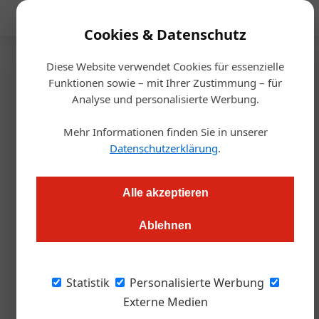
Mediadaten
Cookies & Datenschutz
Diese Website verwendet Cookies für essenzielle
Startseite
/
Gastro & Hotel
Funktionen sowie – mit Ihrer Zustimmung – für
Gastronomie
Analyse und personalisierte Werbung.
Maximilian Steiner ist „Bester
Mehr Informationen finden Sie in unserer
Sommelier Österreichs 2023“
Datenschutzerklärung
.
Alexander Grübling
24.10.2023, 10:05 Uhr
Alle akzeptieren
Ablehnen
Der Hotelierssohn aus Obergurgl schafft es in die Hall of
Legends. Ein Blick hinter die Kulissen des Wettbewerbs.
Statistik
Personalisierte Werbung
Bild oben: Annemarie Foidl, die Queen der
Externe Medien