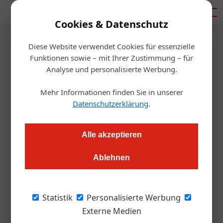
Mediadaten
Cookies & Datenschutz
Diese Website verwendet Cookies für essenzielle
Startseite
/
Gastro & Hotel
Funktionen sowie – mit Ihrer Zustimmung – für
Mövenpick Hotels & Resorts:
Analyse und personalisierte Werbung.
Marion Schumacher neuer
Mehr Informationen finden Sie in unserer
Datenschutzerklärung
.
Vice President PR
Alle akzeptieren
Redaktion.OEGZ
19.05.2011, 00:00 Uhr
Ablehnen
Glattbrugg. Mit Marion Schumacher ernennt Mövenpick
Hotels & Resorts erstmals einen Vice President PR and
Statistik
Personalisierte Werbung
Communications. Sie ist damit für die Entwicklung und
Externe Medien
Implementierung der globalen Kommunikationsstrategie der