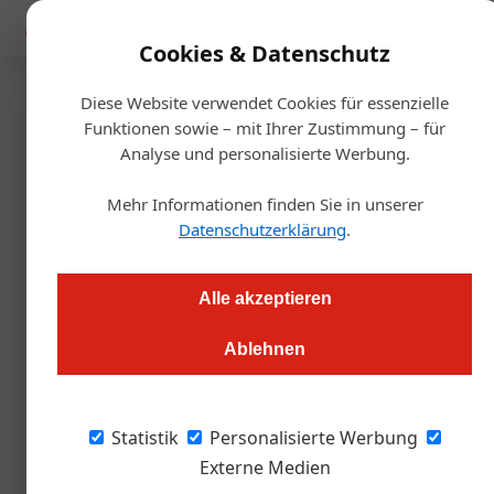
Mediadaten
Cookies & Datenschutz
Diese Website verwendet Cookies für essenzielle
Startseite
/
Gastro & Hotel
Funktionen sowie – mit Ihrer Zustimmung – für
Nachhaltigkeit
Analyse und personalisierte Werbung.
Nachhaltigkeitssiegel für
Mehr Informationen finden Sie in unserer
Hotels
Datenschutzerklärung
.
Markus Höller
17.04.2023, 14:02 Uhr
Alle akzeptieren
Ablehnen
Am Eröffnungstag der WeFair Wien in der Wiener Marx Halle
wurden von Klimaschutzministerin Leonore Gewessler drei
Hotels mit dem Österreichischen Umweltzeichen für
Statistik
Personalisierte Werbung
nachhaltige Produkte und Dienstleistungen ausgezeichnet.
Externe Medien