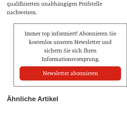
qualifizierten unabhängigen Prüfstelle
nachweisen.
Immer top informiert! Abonnieren Sie
kostenlos unseren Newsletter und
sichern Sie sich Ihren
Informationsvorsprung.
Newsletter abonnieren
20. Juli 2026
Land Steiermark startet Qualitätsoffensive für die
Ähnliche Artikel
20. Juli 2026
Hotellerie
20. Juli 2026
Allianz zwischen Mühlviertler Top-Hotels
Familotel erweitert Portfolio um Mia Alpina Zillertal
Hotellerie