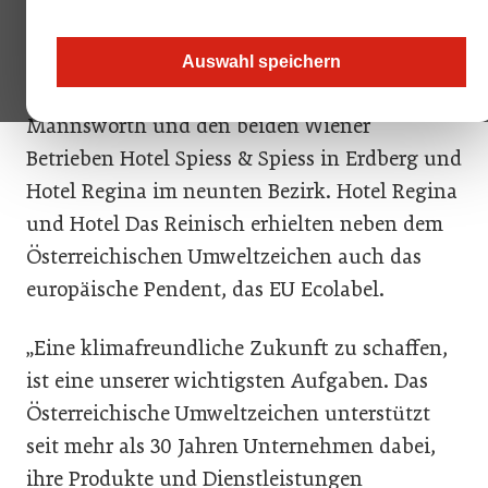
Die nachhaltige Hotellerie (UZ 200
Beherbergungsbetriebe) erhielt Zuwachs mit
Auswahl speichern
dem Hotel Das Reinisch in Schwechat-
Mannswörth und den beiden Wiener
Betrieben Hotel Spiess & Spiess in Erdberg und
Hotel Regina im neunten Bezirk. Hotel Regina
und Hotel Das Reinisch erhielten neben dem
Österreichischen Umweltzeichen auch das
europäische Pendent, das EU Ecolabel.
„Eine klimafreundliche Zukunft zu schaffen,
ist eine unserer wichtigsten Aufgaben. Das
Österreichische Umweltzeichen unterstützt
seit mehr als 30 Jahren Unternehmen dabei,
ihre Produkte und Dienstleistungen