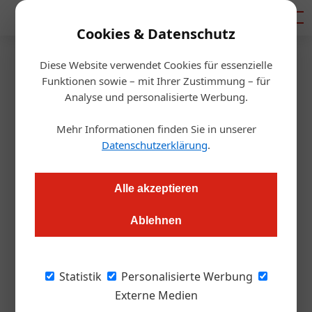
Mediadaten
Cookies & Datenschutz
Diese Website verwendet Cookies für essenzielle
Startseite
/
Gastro & Hotel
Funktionen sowie – mit Ihrer Zustimmung – für
Neue Direktorin im Hotel
Analyse und personalisierte Werbung.
Schloss Lebenberg
Mehr Informationen finden Sie in unserer
Datenschutzerklärung
.
Redaktion.OEGZ
02.07.2018, 11:58 Uhr
Alle akzeptieren
Sandra Löberbauer (42) folgt auf Mirko Wünsche.
Ablehnen
Das Austria Trend Hotel Schloss Lebenberg
Statistik
Personalisierte Werbung
bekommt mit Sandra Löberbauer (42) eine
Externe Medien
neue Hoteldirektorin. Die gebürtige