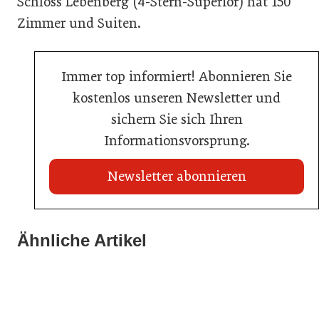
Schloss Lebenberg (4-Stern-Superior) hat 150
Zimmer und Suiten.
Immer top informiert! Abonnieren Sie
kostenlos unseren Newsletter und
sichern Sie sich Ihren
Informationsvorsprung.
Newsletter abonnieren
20. Juli 2026
Land Steiermark startet Qualitätsoffensive für die
Ähnliche Artikel
20. Juli 2026
Hotellerie
20. Juli 2026
Allianz zwischen Mühlviertler Top-Hotels
Familotel erweitert Portfolio um Mia Alpina Zillertal
Hotellerie
Hotellerie