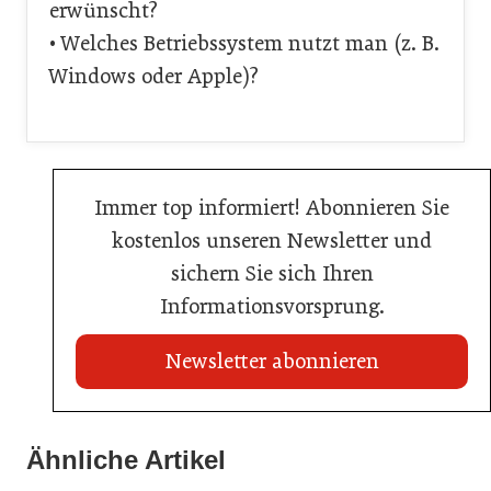
erwünscht?
• Welches Betriebssystem nutzt man (z. B.
Windows oder Apple)?
Immer top informiert! Abonnieren Sie
kostenlos unseren Newsletter und
sichern Sie sich Ihren
Informationsvorsprung.
Newsletter abonnieren
21. Juli 2026
21. Juli 2026
War die Fußball-WM 2026 für Ihren Betrieb ein
Ähnliche Artikel
Stipendium für Nachwuchstalent in der Wiener