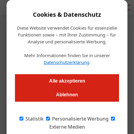
Mediadaten
Cookies & Datenschutz
Diese Website verwendet Cookies für essenzielle
Startseite
/
Gastro & Hotel
Funktionen sowie – mit Ihrer Zustimmung – für
Neue Kasse – aber welche?
Analyse und personalisierte Werbung.
Mehr Informationen finden Sie in unserer
Alexander Grübling
12.02.2019, 14:27 Uhr
Datenschutzerklärung
.
Ob Gründer oder alteingesessener Unternehmer: Jeder
Alle akzeptieren
Betrieb steht irgendwann vor der Frage, welches
Kassensystem das richtige ist. Ein Leitfaden und ein Blick in
Ablehnen
die Zukunft.
Statistik
Personalisierte Werbung
Kassen sind heute nicht einfach Geräte, mit
Externe Medien
denen kassiert wird. Diese Zeiten sind vorbei.