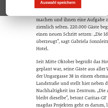
Auswahl speichern
innovative Hotel- bzw. Social Busin
Schlagzeilen. Denn Geflüchtete i
machen und ihnen eine Aufgabe zu 
ziemlich selten. 220.000 Gäste be
einen neuen Schritt setzen: „Die I
überzeugt“, sagt Gabriela Sonnlei
Hotel.
Seit Mitte Oktober begrüßt das Ho
geplant war, seine Gäste aus alle
der Ungargasse 38 in einem ehema
Landstraße und stellt hier neben d
Nachhaltigkeit ins Zentrum. „Die A
bleibt dieselbe“, betont Caritas-GF
magdas Projekten geht es darum, 