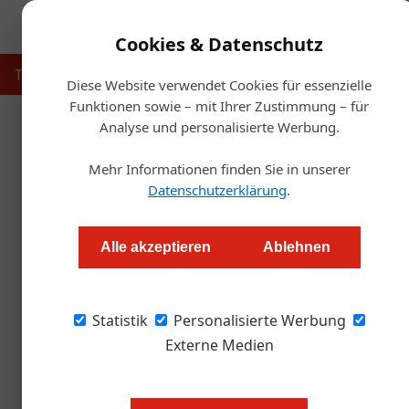
Cookies & Datenschutz
Touristik
Gastronomie
Hotellerie
Handel & Herst
Diese Website verwendet Cookies für essenzielle
Funktionen sowie – mit Ihrer Zustimmung – für
Analyse und personalisierte Werbung.
Startse
Mehr Informationen finden Sie in unserer
Fac
Datenschutzerklärung
.
Neuer Standor
Alle akzeptieren
Ablehnen
Alexander Grübling
Statistik
Personalisierte Werbung
Das neue Haus in der Ungargasse in Wien unt
Fachkräftemangel auf
Externe Medien
Das erste magdas Hotel eröffnete 2