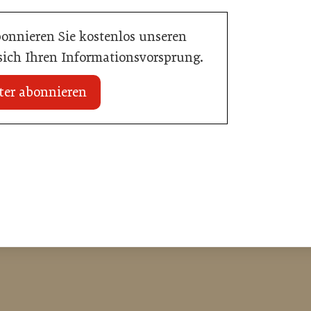
bonnieren Sie kostenlos unseren
 sich Ihren Informationsvorsprung.
ter abonnieren
20. Juli 2026
n Mühlviertler Top-
Familotel erweitert Portfolio um Mia
Alpina Zillertal
Hotellerie