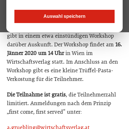
gibt es? Und wie setze ich sie am besten in
meiner Küche ein?
Auswahl speichern
Trüffelexpertin Bettina Lenz (Fa.
Pilz-Lenz
)
gibt in einem etwa einstündigen Workshop
darüber Auskunft. Der Workshop findet am
16.
Jänner 2020 um 14 Uhr
in Wien im
Wirtschaftsverlag statt. Im Anschluss an den
Workshop gibt es eine kleine Trüffel-Pasta-
Verkostung für die Teilnehmer.
Die Teilnahme ist gratis
, die Teilnehmerzahl
limitiert. Anmeldungen nach dem Prinzip
„first come, first served“ unter:
a.gruebling@wirtschaftsverlag.at