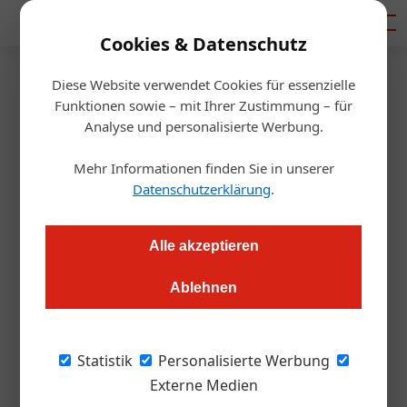
Mediadaten
Cookies & Datenschutz
Diese Website verwendet Cookies für essenzielle
Startseite
/
Gastro & Hotel
Funktionen sowie – mit Ihrer Zustimmung – für
ÖGZ-Trüffel-Workshop für
Analyse und personalisierte Werbung.
Profiköche
Mehr Informationen finden Sie in unserer
Datenschutzerklärung
.
Redaktion.OEGZ
06.11.2019, 11:31 Uhr
Alle akzeptieren
Jetzt anmelden: Die Teilnahme ist gratis.
Ablehnen
Trüffelarten zu unterscheiden ist selbst für
Statistik
Personalisierte Werbung
Profis eine Herausforderung. Was gilt es beim
Externe Medien
Einkauf zu beachten? Welche Trüffelarten