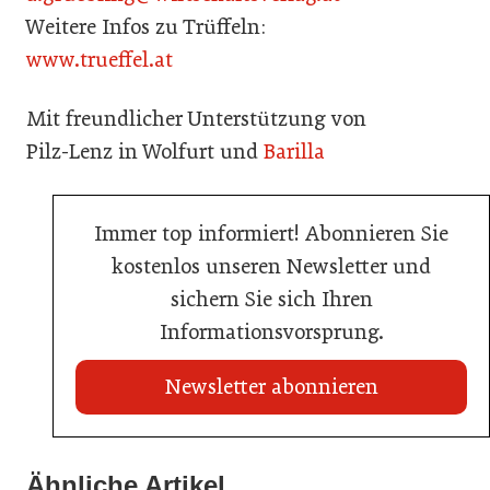
Weitere Infos zu Trüffeln:
www.trueffel.at
Mit freundlicher Unterstützung von
Pilz-Lenz in Wolfurt und
Barilla
Immer top informiert! Abonnieren Sie
kostenlos unseren Newsletter und
sichern Sie sich Ihren
Informationsvorsprung.
Newsletter abonnieren
21. Juli 2026
21. Juli 2026
War die Fußball-WM 2026 für Ihren Betrieb ein
Ähnliche Artikel