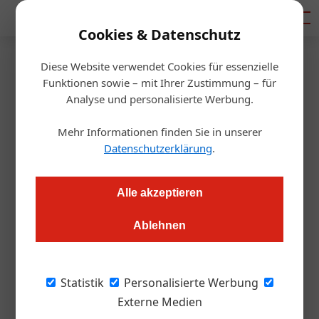
Mediadaten
Cookies & Datenschutz
Diese Website verwendet Cookies für essenzielle
Startseite
/
Gastro & Hotel
Funktionen sowie – mit Ihrer Zustimmung – für
Mitarbeiter
Analyse und personalisierte Werbung.
Neuer Hotel-Kollektivvertrag
Mehr Informationen finden Sie in unserer
kommt
Datenschutzerklärung
.
Redaktion.OEGZ
02.05.2024, 13:13 Uhr
Alle akzeptieren
Ablehnen
Mit einem neuen Kollektivvertrag, der im November in Kraft
tritt, erfährt die Branche eine dringend notwendige
Erneuerung.
Statistik
Personalisierte Werbung
Externe Medien
Wer das Stichwort „Kollektivvertrag“ hört,