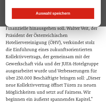
denkt reflexartig an finanzielle Aspekte wie
Löhne und Gehälter. Doch dieses Jahr markiert
Auswahl speichern
einen Wendepunkt, der weit über das
Finanzielle hinausgehen soll. Walter Veit, der
Präsident der Österreichischen
Hoteliervereinigung (ÖHV), verkündet stolz
die Einführung eines zukunftsorientierten
Kollektivvertrags, der gemeinsam mit der
Gewerkschaft vida und der JUFA-Hotelgruppe
ausgearbeitet wurde und Verbesserungen für
über 250.000 Beschäftigte bringen soll: „Dieser
neue Kollektivvertrag öffnet Türen zu neuen
Möglichkeiten und setzt auf Fairness. Wir
beginnen ein äußerst spannendes Kapitel.“