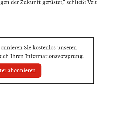
gen der Zukunft gerüstet,“ schließt Veit
bonnieren Sie kostenlos unseren
 sich Ihren Informationsvorsprung.
ter abonnieren
20. Juli 2026
n Mühlviertler Top-
Familotel erweitert Portfolio um Mia
Alpina Zillertal
Hotellerie