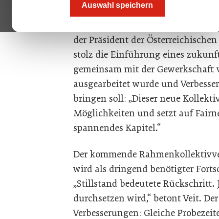
Auswahl speichern
Aspekte wie Löhne und Gehälter. D
Wendepunkt, der weit über das Fina
der Präsident der Österreichische
stolz die Einführung eines zukunft
gemeinsam mit der Gewerkschaft 
ausgearbeitet wurde und Verbesser
bringen soll: „Dieser neue Kollekt
Möglichkeiten und setzt auf Fairn
spannendes Kapitel.“
Der kommende Rahmenkollektivver
wird als dringend benötigter Forts
„Stillstand bedeutete Rückschritt. 
durchsetzen wird,“ betont Veit. Der
Verbesserungen: Gleiche Probezeite