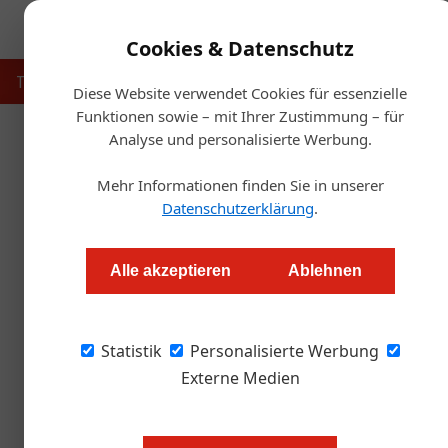
Cookies & Datenschutz
Touristik
Gastronomie
Hotellerie
Handel & Herst
Diese Website verwendet Cookies für essenzielle
Funktionen sowie – mit Ihrer Zustimmung – für
Analyse und personalisierte Werbung.
Startse
Mehr Informationen finden Sie in unserer
Datenschutzerklärung
.
Neuer Hotel-Kol
Alle akzeptieren
Ablehnen
Redaktion.OEGZ
Statistik
Personalisierte Werbung
Mit einem neuen Kollektivvertrag, der im Novem
notwendige Erneuerung.
Externe Medien
Wer das Stichwort „Kollektivvertrag