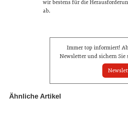
wir bestens für die Herausforderun
ab.
Immer top informiert! A
Newsletter und sichern Sie
Newslet
20. Juli 2026
20. Juli 2026
Land Steiermark startet
Allianz zwische
Ähnliche Artikel
Qualitätsoffensive für die Hotellerie
Hotels
Hotellerie
Hotellerie