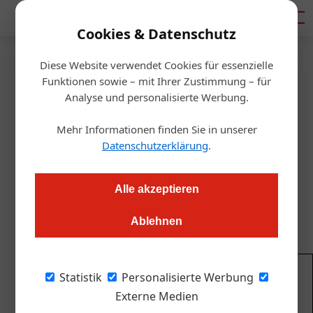
Mediadaten
Cookies & Datenschutz
Diese Website verwendet Cookies für essenzielle
Startseite
/
Gastro & Hotel
Funktionen sowie – mit Ihrer Zustimmung – für
Podcast
Analyse und personalisierte Werbung.
Best Ager als Zielgruppe
Mehr Informationen finden Sie in unserer
Datenschutzerklärung
.
Alexander Grübling
12.07.2023, 09:37 Uhr
Alle akzeptieren
Die ÖGZ zu Gast im Podcast "Smart Hotel Key" von Marco
Riederer. Folge 8: Best Ager und Tourismuswissen.
Ablehnen
Statistik
Personalisierte Werbung
Immer top informiert! Abonnieren Sie
Externe Medien
kostenlos unseren Newsletter und