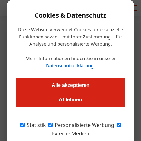
Mediadaten
Cookies & Datenschutz
Diese Website verwendet Cookies für essenzielle
Startseite
/
Gastro & Hotel
Funktionen sowie – mit Ihrer Zustimmung – für
Pop-up: Bernie Rieder kocht in
Analyse und personalisierte Werbung.
der Staatsoper
Mehr Informationen finden Sie in unserer
Datenschutzerklärung
.
Alexander Grübling
27.08.2020, 09:36 Uhr
Alle akzeptieren
Bevor Anfang Dezember das neue Besucherzentrum eröffnet
Ablehnen
wird, gibt es ab 5. September ein kulinarisches Pop-Up
im Arkadengang bzw. in der Säulenhalle der Wiener
Staatsoper. Dahinter steckt die DoN-Gruppe.
Statistik
Personalisierte Werbung
Externe Medien
Wie berichtet
musste das Cafe Oper mit Juni