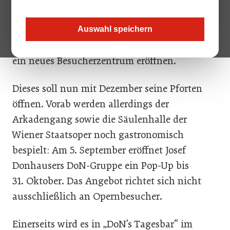
seinen Betrieb einstellen. Der Pachtvertrag
wurde nicht verlängert, stattdessen will die
Auswahl speichern
Bundestheaterholding in den Räumlichkeiten
ein neues Besucherzentrum eröffnen.
Dieses soll nun mit Dezember seine Pforten
öffnen. Vorab werden allerdings der
Arkadengang sowie die Säulenhalle der
Wiener Staatsoper noch gastronomisch
bespielt: Am 5. September eröffnet Josef
Donhausers DoN-Gruppe ein Pop-Up bis
31. Oktober. Das Angebot richtet sich nicht
ausschließlich an Opernbesucher.
Einerseits wird es in „DoN’s Tagesbar“ im