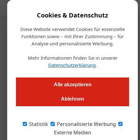
Mediadaten
Cookies & Datenschutz
Diese Website verwendet Cookies für essenzielle
Startseite
/
Gastro & Hotel
Funktionen sowie – mit Ihrer Zustimmung – für
Neueröffnung
Analyse und personalisierte Werbung.
Quadrill: Linz hebt ab
Mehr Informationen finden Sie in unserer
Datenschutzerklärung
.
Alexander Grübling
22.09.2023, 13:41 Uhr
Alle akzeptieren
Der neue Tower soll ein einzigartiges Hotel beherbergen. Die
Eröffnung ist für 2025 geplant.
Ablehnen
In Linz wächst etwas Großes heran – der
Statistik
Personalisierte Werbung
Quadrill Tower. Mit 109 Metern ist er nicht
Externe Medien
nur nicht zu übersehen, sondern bald auch