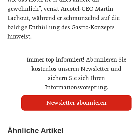
gewöhnlich“, verrät Arcotel-CEO Martin
Lachout, während er schmunzelnd auf die
baldige Enthüllung des Gastro-Konzepts
hinweist.
Immer top informiert! Abonnieren Sie
kostenlos unseren Newsletter und
sichern Sie sich Ihren
Informationsvorsprung.
Newsletter abonnieren
20. Juli 2026
Land Steiermark startet Qualitätsoffensive für die
Ähnliche Artikel
20. Juli 2026
Hotellerie