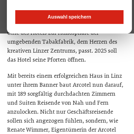
Heimat des Arcotel Tabakfabrik. Schon beim
Betreten des 9. Stockwerks dieses zukünftigen
Auswahl speichern
4-Sterne-Domizils spürt man, wie der urbane
Chic des Hotels zur Atmosphäre der
umgebenden Tabakfabrik, dem Herzen des
kreativen Linzer Zentrums, passt. 2025 soll
das Hotel seine Pforten öffnen.
Mit bereits einem erfolgreichen Haus in Linz
unter ihrem Banner baut Arcotel nun darauf,
mit 189 sorgfältig durchdachten Zimmern
und Suiten Reisende von Nah und Fern
anzulocken. Nicht nur Geschäftsreisende
sollen sich angezogen fühlen, sondern, wie
Renate Wimmer, Eigentümerin der Arcotel