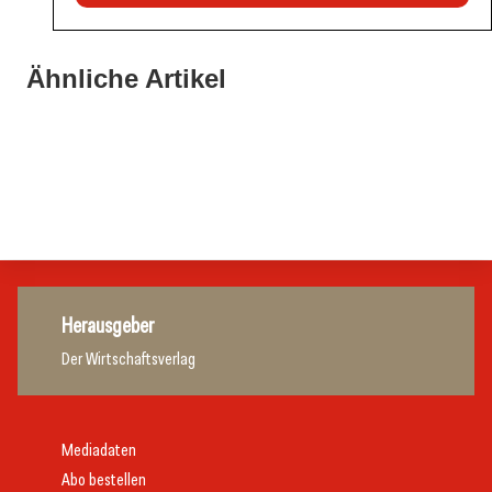
20. Juli 2026
Land Steiermark startet Qualitätsoffensive für die
Ähnliche Artikel
20. Juli 2026
Hotellerie
20. Juli 2026
Allianz zwischen Mühlviertler Top-Hotels
Familotel erweitert Portfolio um Mia Alpina Zillertal
Hotellerie
Hotellerie
Hotellerie
Herausgeber
Der Wirtschaftsverlag
Mediadaten
Abo bestellen