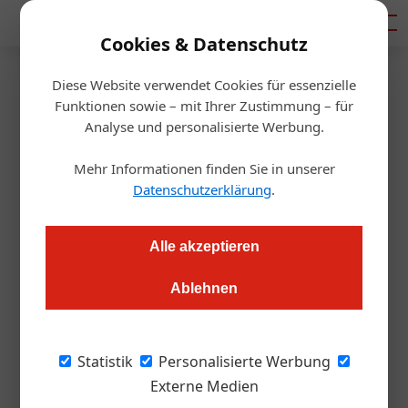
Mediadaten
Cookies & Datenschutz
Diese Website verwendet Cookies für essenzielle
Startseite
/
Gastro & Hotel
Funktionen sowie – mit Ihrer Zustimmung – für
Rolf Hübner neuer Vice
Analyse und personalisierte Werbung.
President Operations
Mehr Informationen finden Sie in unserer
Datenschutzerklärung
.
Deutschland
Alle akzeptieren
Redaktion.OEGZ
20.07.2010, 00:00 Uhr
Ablehnen
Intercontinenal Wien. Rolf Hübner, seit 2005 General
Manager des InterContinental Wien und Vice President
Statistik
Personalisierte Werbung
Operations für die Region Zentraleuropa übernimmt nun
Externe Medien
zusätzlich die Verantwortung für die Region Deutschland.