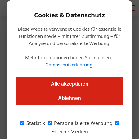
Mediadaten
Cookies & Datenschutz
Diese Website verwendet Cookies für essenzielle
Startseite
/
Gastro & Hotel
Funktionen sowie – mit Ihrer Zustimmung – für
Gastronomie
Analyse und personalisierte Werbung.
Rotwein: Immer schön cool
Mehr Informationen finden Sie in unserer
bleiben
Datenschutzerklärung
.
Alexander Grübling
23.06.2025, 13:35 Uhr
Alle akzeptieren
Ablehnen
Rotwein und hohe Außentemperaturen gelten nicht als
klassische Freunde. Doch wer Blaufränkisch gekonnt
temperiert, entdeckt eine neue Dimension sensorischer
Statistik
Personalisierte Werbung
Harmonie.
Externe Medien