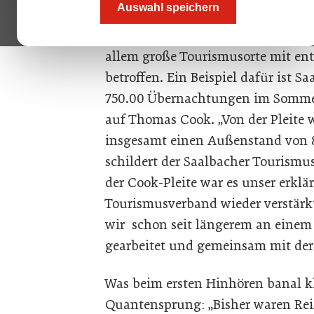
Auswahl speichern
pleite. Ausgerechnet dem ältesten 
Tourismus war wirtschaftlich die 
allem große Tourismusorte mit en
betroffen. Ein Beispiel dafür ist
750.00 Übernachtungen im Sommerh
auf Thomas Cook. „Von der Pleite w
insgesamt einen Außenstand von 8
schildert der Saalbacher Tourismu
der Cook-Pleite war es unser erklär
Tourismusverband wieder verstärkt
wir schon seit längerem an einem
gearbeitet und gemeinsam mit der 
Was beim ersten Hinhören banal kli
Quantensprung: „Bisher waren Rei