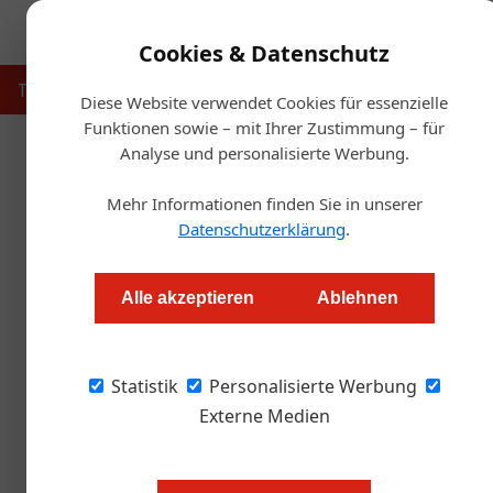
Cookies & Datenschutz
Touristik
Gastronomie
Hotellerie
Handel & Herst
Diese Website verwendet Cookies für essenzielle
Funktionen sowie – mit Ihrer Zustimmung – für
Analyse und personalisierte Werbung.
Startse
Mehr Informationen finden Sie in unserer
Saalbach: Neues Online-B
Datenschutzerklärung
.
Redaktion
Alle akzeptieren
Ablehnen
Die Pleite des Reiseveranstalters Thomas Co
Statistik
entwickelten Online-Buchungssystem für Reiseb
Personalisierte Werbung
Cook-Pleite mittelfristig auffangen zu können
Externe Medien
Die Nachricht schlug im Septembe