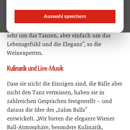
und Markus Inzinger sind große Fans der
Wiener Ball-Tradition. „Wir haben es sehr
Auswahl speichern
bedauert, dass die vergangene Ballsaison
ausgefallen ist. Dabei geht es uns gar nicht so
sehr um das Tanzen, aber einfach um das
Lebensgefühl und die Eleganz“, so die
Weinexperten.
Kulinarik und Live-Musik
Dass sie nicht die Einzigen sind, die Bälle aber
nicht den Tanz vermissen, haben sie in
zahlreichen Gesprächen festgestellt – und
daraus die Idee des „Salon Balls“
entwickelt. „Wir bieten die elegante Wiener
Ball-Atmosphäre, besondere Kulinarik,