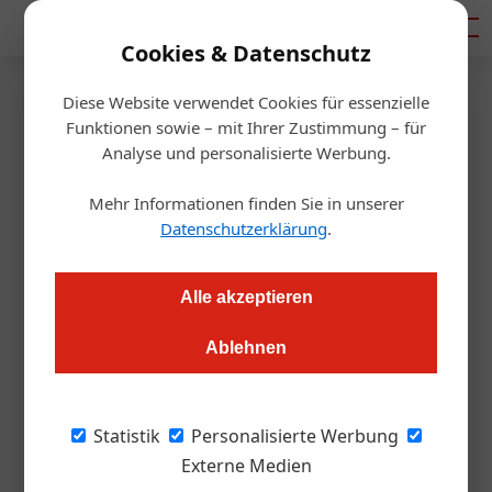
Mediadaten
Cookies & Datenschutz
Diese Website verwendet Cookies für essenzielle
Startseite
/
Gastro & Hotel
Funktionen sowie – mit Ihrer Zustimmung – für
Salon Ball findet am 19.
Analyse und personalisierte Werbung.
November statt
Mehr Informationen finden Sie in unserer
Datenschutzerklärung
.
Redaktion.OEGZ
16.09.2021, 12:04 Uhr
Alle akzeptieren
Weinhändler trinkreif eröffnet die Faschingssaison: Am 19.
Ablehnen
November werden Gäste beim Salon-Ball Wein und Musik
genießen – mit Sicherheitskonzept und ohne Tanz.
Statistik
Personalisierte Werbung
Die beiden trinkreif Gründer Clemens Riedl
Externe Medien