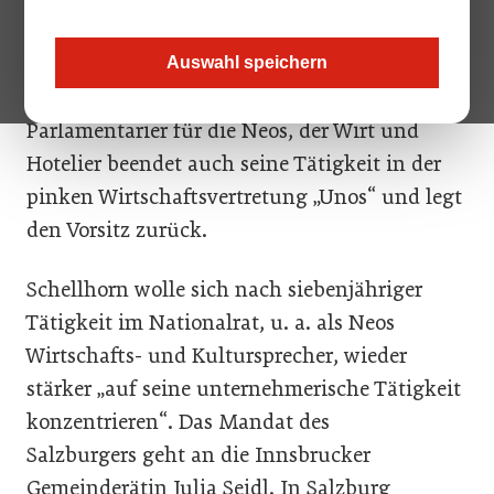
zurück und will sich wieder zur Gänze seiner
unternehmerischen Tätigkeit widmen. Sein
Auswahl speichern
Rückzug betrifft nicht nur seine Tätigkeit als
Parlamentarier für die Neos, der Wirt und
Hotelier beendet auch seine Tätigkeit in der
pinken Wirtschaftsvertretung „Unos“ und legt
den Vorsitz zurück.
Schellhorn wolle sich nach siebenjähriger
Tätigkeit im Nationalrat, u. a. als Neos
Wirtschafts- und Kultursprecher, wieder
stärker „auf seine unternehmerische Tätigkeit
konzentrieren“. Das Mandat des
Salzburgers geht an die Innsbrucker
Gemeinderätin Julia Seidl. In Salzburg