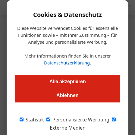
Mediadaten
Cookies & Datenschutz
Diese Website verwendet Cookies für essenzielle
Startseite
/
Gastro & Hotel
Funktionen sowie – mit Ihrer Zustimmung – für
Sepp Schellhorn verabschiedet
Analyse und personalisierte Werbung.
sich aus der Politik
Mehr Informationen finden Sie in unserer
Datenschutzerklärung
.
Alexander Grübling
24.06.2021, 12:10 Uhr
Alle akzeptieren
Der Gastronom und Hotelier legt seine Funktionen im
Ablehnen
Nationalrat sowie in der Wirtschaftsvertretung der Neos
zurück. Der "Klassenkampf gegen die Arbeitgeber" sei einer
der Gründe für seinen Rückzug.
Statistik
Personalisierte Werbung
Externe Medien
Sepp Schellhorn zieht sich aus der Politik