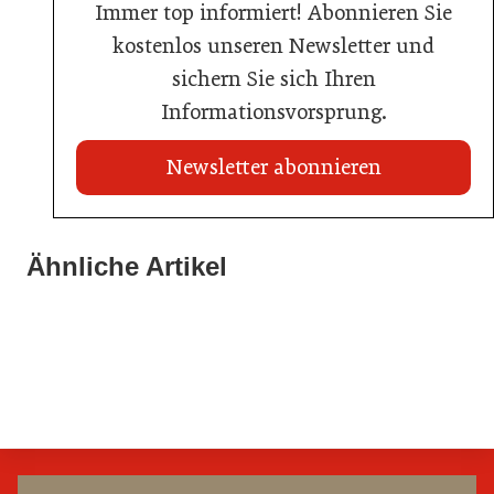
Immer top informiert! Abonnieren Sie
kostenlos unseren Newsletter und
sichern Sie sich Ihren
Informationsvorsprung.
Newsletter abonnieren
20. Juli 2026
Land Steiermark startet Qualitätsoffensive für die
Ähnliche Artikel
20. Juli 2026
Hotellerie
20. Juli 2026
Allianz zwischen Mühlviertler Top-Hotels
Familotel erweitert Portfolio um Mia Alpina Zillertal
Hotellerie
Hotellerie
Hotellerie