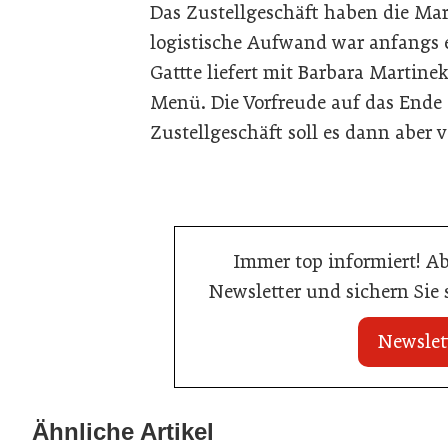
Das Zustellgeschäft haben die Mart
logistische Aufwand war anfangs e
Gattte liefert mit Barbara Martinek
Menü. Die Vorfreude auf das Ende
Zustellgeschäft soll es dann aber v
Immer top informiert! A
Newsletter und sichern Sie
Newslet
21. Juli 2026
21. Juli 2026
War die Fußball-WM 2026 für Ihren
Stipendium für
Ähnliche Artikel