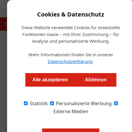
Cookies & Datenschutz
Touristik
Gastronomie
Hotellerie
Handel & Herst
Diese Website verwendet Cookies für essenzielle
Funktionen sowie – mit Ihrer Zustimmung – für
Analyse und personalisierte Werbung.
Startse
Mehr Informationen finden Sie in unserer
Serie „Mein Wirtsh
Datenschutzerklärung
.
Alexander Grübling
Alle akzeptieren
Ablehnen
Die Chefin kocht, der Gatte liefert aus, die T
Statistik
bei Wien aus der Not eine Tugend gemacht ha
Personalisierte Werbung
diesen.
Externe Medien
Man kann als ein in der Küche U