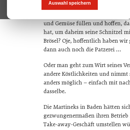
Auswahl speichern
den nächsten Supermarkt gehen u
Supermarkt eben so tut: das Einkau
und Gemüse füllen und hoffen, da
hat, um daheim seine Schnitzel mi
Brösel? Oje, hoffentlich haben wir
dann auch noch die Patzerei …
Oder man geht zum Wirt seines Ver
andere Köstlichkeiten und nimmt s
anders möglich – einfach mit nach
dasselbe.
Die Martineks in Baden hätten sic
gezwungenermaßen ihren Betrieb z
Take-away-Geschäft umstellen würd