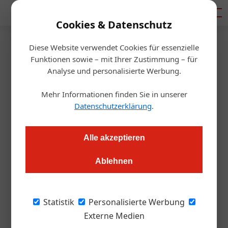
Mediadaten
Cookies & Datenschutz
Diese Website verwendet Cookies für essenzielle
Startseite
/
Gastro & Hotel
Funktionen sowie – mit Ihrer Zustimmung – für
Singlehotel Aviva feiert seinen
Analyse und personalisierte Werbung.
3. Geburtstag
Mehr Informationen finden Sie in unserer
Datenschutzerklärung
.
Redaktion.OEGZ
31.08.2010, 00:00 Uhr
Alle akzeptieren
St. Stefan am Walde. Das 1. Singlehotel in Europa „Aviva“ in
Ablehnen
St. Stefan am Walde im Mühlviertel feiert Ende August den 3.
Geburtstag und erreicht bereits jetzt eine Jahresauslastung
von 80 Prozent.
Statistik
Personalisierte Werbung
Externe Medien
18 Millionen Singles im deutschsprachigem