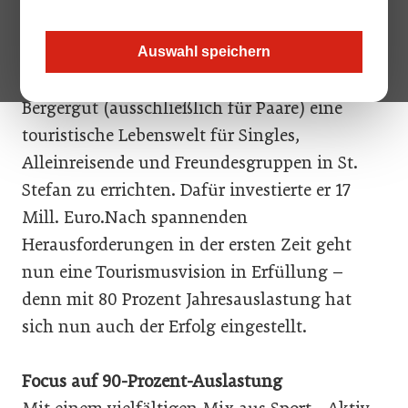
Raum und kein Hotel für diese ständig
wachsende Zielgruppe – das war der Grund
Auswahl speichern
für Werner Pürmayer nach dem Hotel
Bergergut (ausschließlich für Paare) eine
touristische Lebenswelt für Singles,
Alleinreisende und Freundesgruppen in St.
Stefan zu errichten. Dafür investierte er 17
Mill. Euro.Nach spannenden
Herausforderungen in der ersten Zeit geht
nun eine Tourismusvision in Erfüllung –
denn mit 80 Prozent Jahresauslastung hat
sich nun auch der Erfolg eingestellt.
Focus auf 90-Prozent-Auslastung