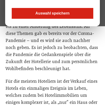
können unterschiedlich sein und reichen von
einer fehlenden Nachfolge, der ersehnten
Auswahl speichern
Pensionierung über finanzielle Belastungen
bis zu einer Änderung des Lebensstils. All
diese Themen gab es bereits vor der Corona-
Pandemie – und es wird sie auch nachher
noch geben. Es ist jedoch zu beobachten, dass
die Pandemie die Gedankenspiele über die
Zukunft der Hotellerie und zum persönlichen
Wohlbefinden beschleunigt hat.
Für die meisten Hoteliers ist der Verkauf eines
Hotels ein einmaliges Ereignis im Leben,
welches zudem bei Hotelimmobilien um
einiges komplexer ist, als „nur“ ein Haus oder