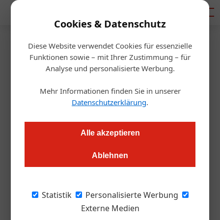
Mediadaten
Cookies & Datenschutz
Diese Website verwendet Cookies für essenzielle
Startseite
/
Gastro & Hotel
Funktionen sowie – mit Ihrer Zustimmung – für
So verkaufen Sie Ihr Hotel
Analyse und personalisierte Werbung.
Mehr Informationen finden Sie in unserer
Redaktion.OEGZ
03.03.2021, 13:21 Uhr
Datenschutzerklärung
.
Fünf Tipps für den erfolgreichen Verkaufsprozess Ihres
Alle akzeptieren
Betriebs oder Ihrer Immobilie: von der Idee zur Umsetzung.
Ablehnen
Irgendwann denkt vermutlich jeder Hotelier
über den Verkauf seines Hotels nach, egal ob
Statistik
Personalisierte Werbung
es sich dabei um einen Betrieb oder eine
Externe Medien
Immobilie handelt. Die Beweggründe dafür