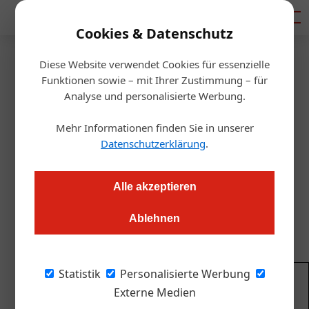
Mediadaten
Cookies & Datenschutz
Diese Website verwendet Cookies für essenzielle
Startseite
/
Gastro & Hotel
Funktionen sowie – mit Ihrer Zustimmung – für
Spannende Bioprodukte für
Analyse und personalisierte Werbung.
Gastronomie & Hotellerie
Mehr Informationen finden Sie in unserer
Datenschutzerklärung
.
Thomas Askan Vierich
12.12.2019, 13:05 Uhr
Alle akzeptieren
Wir haben von der letzten Biogast in Wels eine kleine
Ablehnen
handverlesene Auswahl mitgebracht.
Statistik
Personalisierte Werbung
Immer top informiert! Abonnieren Sie
Externe Medien
kostenlos unseren Newsletter und