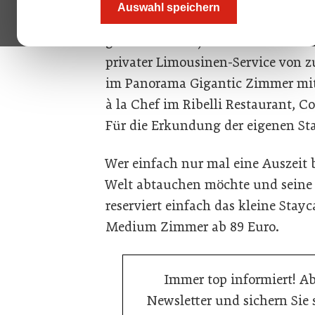
Auswahl speichern
ein privates Tête-à-Tête mit Gust
gleich ums Eck). Zu den weiteren 
privater Limousinen-Service von 
im Panorama Gigantic Zimmer mit
à la Chef im Ribelli Restaurant, 
Für die Erkundung der eigenen Sta
Wer einfach nur mal eine Auszeit
Welt abtauchen möchte und seine 
reserviert einfach das kleine Sta
Medium Zimmer ab 89 Euro.
Immer top informiert! A
Newsletter und sichern Sie