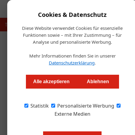
Cookies & Datenschutz
Touristik
Gastronomie
Hotellerie
Handel & Herst
Diese Website verwendet Cookies für essenzielle
Funktionen sowie – mit Ihrer Zustimmung – für
Analyse und personalisierte Werbung.
Startse
Mehr Informationen finden Sie in unserer
Sta
Datenschutzerklärung
.
Thomas Askan Vierich
Alle akzeptieren
Ablehnen
Das 25hours Hotel MuseumsQuartier versucht 
Statistik
Personalisierte Werbung
Externe Medien
Minus 90 Prozent Umsatz bei der S
Sicht? Da braucht es Ideen! Das 2
Kunstliebhabern bei der Buchung 