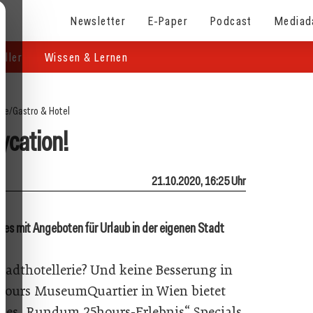
Newsletter
E-Paper
Podcast
Mediad
eller
Wissen & Lernen
ite
/
Gastro & Hotel
ycation!
21.10.2020, 16:25 Uhr
es mit Angeboten für Urlaub in der eigenen Stadt
tadthotellerie? Und keine Besserung in
5hours MuseumQuartier in Wien bietet
des „Rundum 25hours-Erlebnis“ Specials