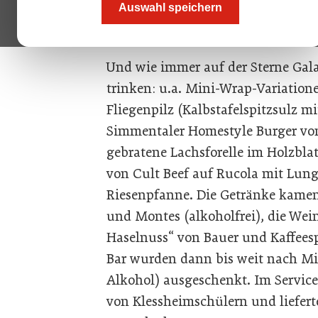
Stunde, um ein Plädoyer für mehr Nachhaltigk
Auswahl speichern
Mitarbeiterinnen und Mitarbeitern zu halten.
Und wie immer auf der Sterne Gal
trinken: u.a. Mini-Wrap-Variation
Fliegenpilz (Kalbstafelspitzsulz mi
Simmentaler Homestyle Burger vo
gebratene Lachsforelle im Holzblat
von Cult Beef auf Rucola mit Lun
Riesenpfanne. Die Getränke kamen
und Montes (alkoholfrei), die Wei
Haselnuss“ von Bauer und Kaffeesp
Bar wurden dann bis weit nach Mi
Alkohol) ausgeschenkt. Im Service
von Klessheimschülern und liefert