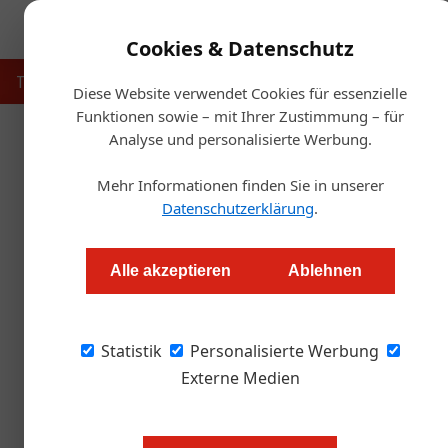
Cookies & Datenschutz
Touristik
Gastronomie
Hotellerie
Handel & Herst
Diese Website verwendet Cookies für essenzielle
Funktionen sowie – mit Ihrer Zustimmung – für
Analyse und personalisierte Werbung.
Startse
Mehr Informationen finden Sie in unserer
Sterne Award 2017: Sc
Datenschutzerklärung
.
Redaktion
Alle akzeptieren
Ablehnen
Es hat wieder Spaß gemacht! Nicht nur uns se
Statistik
und natürlich den Preisträgern. Die Freude -
Personalisierte Werbung
war groß und ehrlich. Die Zweit- und Drittplat
Externe Medien
Zukunft" nahmen es trotzdem gelassen (auch 
und Laudatorin und Vorjahressiegerin Sonja 