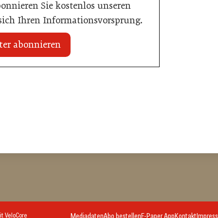
bonnieren Sie kostenlos unseren
 sich Ihren Informationsvorsprung.
ter abonnieren
20. Juli 2026
n Mühlviertler Top-
Familotel erweitert Portfolio um Mia
Alpina Zillertal
Hotellerie
it
VeloCore
Mediadaten
Abo bestellen
E-Paper App
Kontakt
Impres