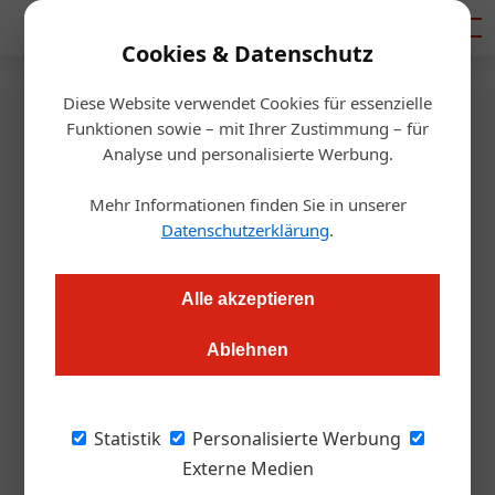
Mediadaten
Cookies & Datenschutz
Diese Website verwendet Cookies für essenzielle
Startseite
/
Gastro & Hotel
Funktionen sowie – mit Ihrer Zustimmung – für
Studie: immer mehr Macht bei
Analyse und personalisierte Werbung.
OTA
Mehr Informationen finden Sie in unserer
Datenschutzerklärung
.
Redaktion
20.04.2018, 12:50 Uhr
Alle akzeptieren
Laut einer Studie von HOTREC sinkt die Zahl der
Ablehnen
Direktbuchungen weiter, die Macht der OTA wird größer. Nur
wenige Player beherrschen den Markt
Statistik
Personalisierte Werbung
Zahlen Sie zu viel Provision an Booking.com
Externe Medien