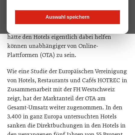
und Co? Mehr Direktbuchungen bräuchten
Hotels, um die Profitabilität (bzw. den
Auswahl speichern
RevPAR) zu steigern, heißt es immer wieder
von Beraterseite. Der Wegfall der Ratenparität
hätte den Hotels eigentlich dabei helfen
können unabhängiger von Online-
Plattformen (OTA) zu sein.
Wie eine Studie der Europäischen Vereinigung
von Hotels, Restaurants und Cafés HOTREC in
Zusammenarbeit mit der FH Westschweiz
zeigt, hat der Marktanteil der OTA am
Gesamt-Umsatz weiter zugenommen. In den
3.400 in ganz Europa untersuchten Hotels
sanken die Direktbuchungen in den Hotels in
den vergangenen fünf Jahren von 55 Prozent