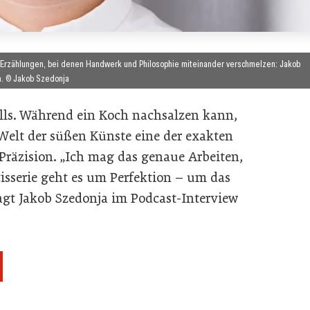
e Erzählungen, bei denen Handwerk und Philosophie miteinander verschmelzen: Jakob
. © Jakob Szedonja
falls. Während ein Koch nachsalzen kann,
 Welt der süßen Künste eine der exakten
räzision. „Ich mag das genaue Arbeiten,
isserie geht es um Perfektion – um das
sagt Jakob Szedonja im Podcast-Interview