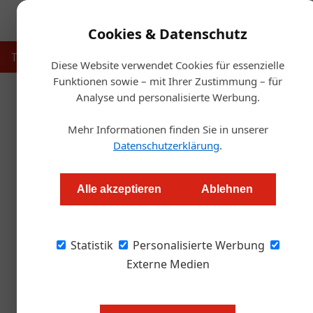
Cookies & Datenschutz
Touristik
Gastronomie
Hotellerie
Handel & Herst
Diese Website verwendet Cookies für essenzielle
Funktionen sowie – mit Ihrer Zustimmung – für
Analyse und personalisierte Werbung.
Startse
Mehr Informationen finden Sie in unserer
Datenschutzerklärung
.
Süße Kunst der Perfektion: 
Alle akzeptieren
Ablehnen
Alexander Grübling
Statistik
Personalisierte Werbung
Jakob Szedonja ist gerade einmal 23 Jahre alt
„Patissier des Jahres 2025“ im Spitzenrestaur
Externe Medien