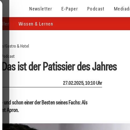
Newsletter
E-Paper
Podcast
Mediad
eller
Wissen & Lernen
ite
/
Gastro & Hotel
Podcast
Das ist der Patissier des Jahres
27.02.2025, 10:10 Uhr
 – und schon einer der Besten seines Fachs: Als
ant Apron.