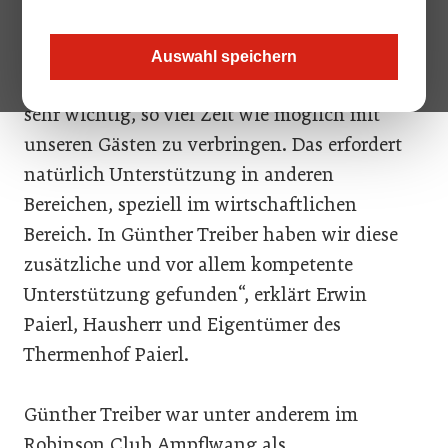
„Ich habe diese Entscheidung getroffen, um
mich noch mehr und intensiver unseren
Auswahl speichern
Gästen widmen zu können. Für mich ist es
sehr wichtig, so viel Zeit wie möglich mit
unseren Gästen zu verbringen. Das erfordert
natürlich Unterstützung in anderen
Bereichen, speziell im wirtschaftlichen
Bereich. In Günther Treiber haben wir diese
zusätzliche und vor allem kompetente
Unterstützung gefunden“, erklärt Erwin
Paierl, Hausherr und Eigentümer des
Thermenhof Paierl.
Günther Treiber war unter anderem im
Robinson Club Ampflwang als