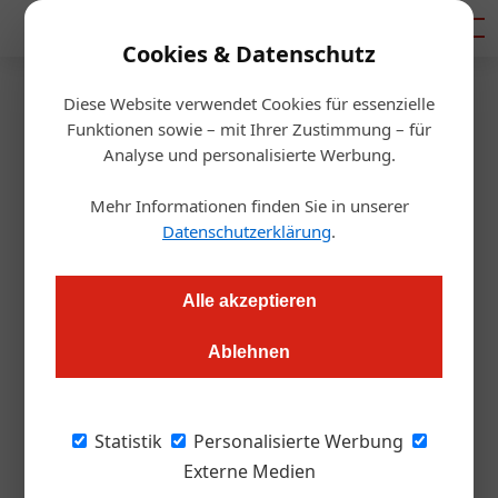
Mediadaten
Cookies & Datenschutz
Diese Website verwendet Cookies für essenzielle
Startseite
/
Gastro & Hotel
Funktionen sowie – mit Ihrer Zustimmung – für
Thermenhof Paierl erweitert
Analyse und personalisierte Werbung.
Führungsteam
Mehr Informationen finden Sie in unserer
Datenschutzerklärung
.
Redaktion.OEGZ
16.11.2010, 00:00 Uhr
Alle akzeptieren
Bad Waltersdorf. Mit Günther Treiber (38) holt sich der
Ablehnen
Thermenhof Paierl jetzt zusätzliches Know-how an Bord. Ab
sofort wird der gebürtige Kärntner als Geschäftsführer
fungieren und somit Erwin Paierl in allen operativen
Statistik
Personalisierte Werbung
Geschäftsbereichen unterstützen.
Externe Medien