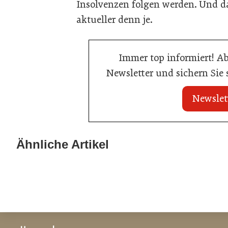
Insolvenzen folgen werden. Und d
aktueller denn je.
Immer top informiert! A
Newsletter und sichern Sie
Newslet
20. Juli 2026
20. Juli 2026
Land Steiermark startet
Allianz zwische
Ähnliche Artikel
Qualitätsoffensive für die Hotellerie
Hotels
Hotellerie
Hotellerie