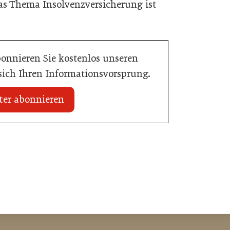
as Thema Insolvenzversicherung ist
bonnieren Sie kostenlos unseren
 sich Ihren Informationsvorsprung.
ter abonnieren
20. Juli 2026
n Mühlviertler Top-
Familotel erweitert Portfolio um Mia
Alpina Zillertal
Hotellerie