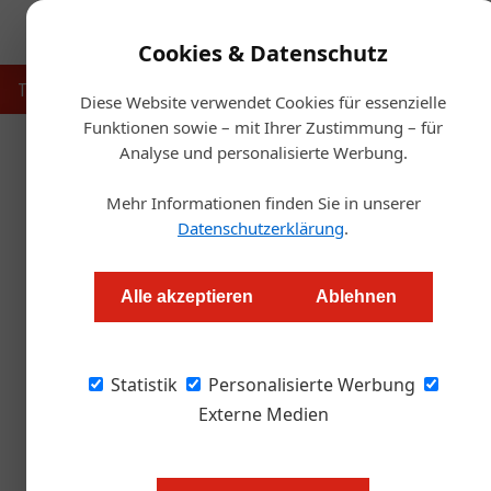
Cookies & Datenschutz
Touristik
Gastronomie
Hotellerie
Handel & Herst
Diese Website verwendet Cookies für essenzielle
Funktionen sowie – mit Ihrer Zustimmung – für
Analyse und personalisierte Werbung.
Startse
Mehr Informationen finden Sie in unserer
Thomas Cook und die Folgen f
Datenschutzerklärung
.
Thomas Askan Vierich
Alle akzeptieren
Ablehnen
Thomas Cook, der älteste Reiseveranstalter d
Statistik
Nummer 2 nach TUI und sehr aktiv auch im de
Personalisierte Werbung
Niemand wollte den Briten mehr Geld vorschieß
Externe Medien
Banken nicht. Mittlerweile sind auch die Tho
pleite. Rechnungen werde vorerst nicht mehr 