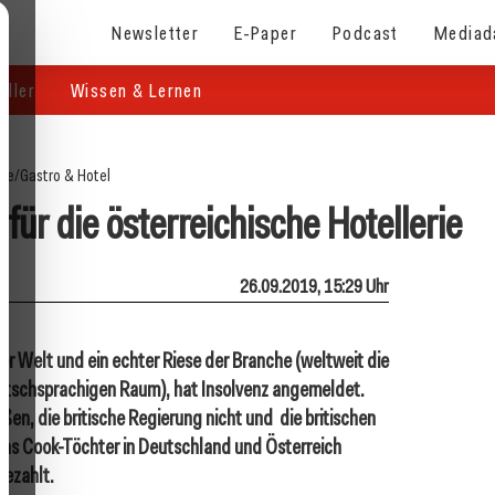
Newsletter
E-Paper
Podcast
Mediad
eller
Wissen & Lernen
ite
/
Gastro & Hotel
ür die österreichische Hotellerie
26.09.2019, 15:29 Uhr
er Welt und ein echter Riese der Branche (weltweit die
utschsprachigen Raum), hat Insolvenz angemeldet.
en, die britische Regierung nicht und die britischen
mas Cook-Töchter in Deutschland und Österreich
bezahlt.