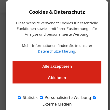
Mediadaten
Cookies & Datenschutz
Diese Website verwendet Cookies für essenzielle
Startseite
/
Gastro & Hotel
Funktionen sowie – mit Ihrer Zustimmung – für
Events
Analyse und personalisierte Werbung.
Tipp: KI für den Tourismus
Mehr Informationen finden Sie in unserer
Datenschutzerklärung
.
Martin Angerer
13.09.2023, 22:10 Uhr
Alle akzeptieren
Mitte Oktober zeigt eine Veranstaltung der WK Tirol auf, was
künstliche Intelligenz kann - und wie Tourismusbetriebe von
Ablehnen
ihr profitieren können.
Statistik
Personalisierte Werbung
Künstliche Intelligenz (KI) ist derzeit in aller
Externe Medien
Munde. Heute nutzen immer mehr Menschen