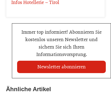
Infos Hotellerie – Tirol
Immer top informiert! Abonnieren Sie
kostenlos unseren Newsletter und
sichern Sie sich Ihren
Informationsvorsprung.
Newsletter abonnieren
20. Juli 2026
Land Steiermark startet Qualitätsoffensive für die
Ähnliche Artikel
20. Juli 2026
Hotellerie
20. Juli 2026
Allianz zwischen Mühlviertler Top-Hotels
Familotel erweitert Portfolio um Mia Alpina Zillertal
Hotellerie