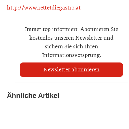
http://www.rettetdiegastro.at
Immer top informiert! Abonnieren Sie
kostenlos unseren Newsletter und
sichern Sie sich Ihren
Informationsvorsprung.
Newsletter abonnieren
21. Juli 2026
21. Juli 2026
War die Fußball-WM 2026 für Ihren Betrieb ein
Ähnliche Artikel
Stipendium für Nachwuchstalent in der Wiener
Geschäft?
20. Juli 2026
Gastronomie
Initiative zu Bargeldkultur in der Gastronomie
Gastronomie
Gastronomie