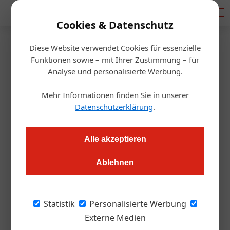
Mediadaten
Cookies & Datenschutz
Diese Website verwendet Cookies für essenzielle
Startseite
/
Gastro & Hotel
Funktionen sowie – mit Ihrer Zustimmung – für
Top-Gastronomen schlagen
Analyse und personalisierte Werbung.
Alarm
Mehr Informationen finden Sie in unserer
Datenschutzerklärung
.
Thomas Askan Vierich
29.05.2020, 12:50 Uhr
Alle akzeptieren
Österreichs Spitzen-Gastronomen formieren sich und legen
Ablehnen
Regierung Fünf-Punkte-Plan vor: Wenn jetzt nichts
geschieht, werden 30 % der Gastronomiebetriebe schließen.
Statistik
Personalisierte Werbung
Es sind klingende Namen, die sich in den
Externe Medien