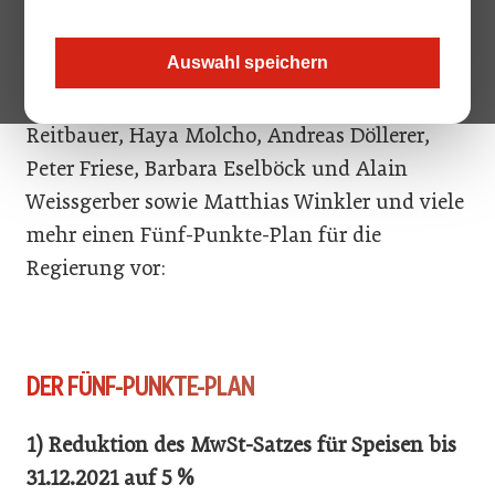
vergangenen Wochen digital formiert haben,
um sich selbst und ihre Kolleginnen und
Auswahl speichern
Kollegen zu retten. Nun legen heimische
Spitzengastronom wie Birgit und Heinz
Reitbauer, Haya Molcho, Andreas Döllerer,
Peter Friese, Barbara Eselböck und Alain
Weissgerber sowie Matthias Winkler und viele
mehr einen Fünf-Punkte-Plan für die
Regierung vor:
DER FÜNF-PUNKTE-PLAN
1) Reduktion des MwSt-Satzes für Speisen bis
31.12.2021 auf 5 %