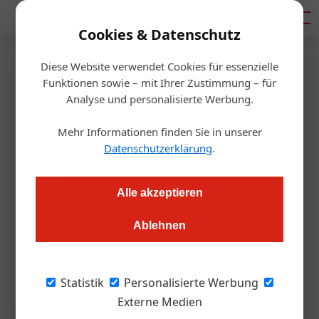
Mediadaten
Cookies & Datenschutz
Diese Website verwendet Cookies für essenzielle
Startseite
/
Tourismusbranche
Funktionen sowie – mit Ihrer Zustimmung – für
Tourismus
Analyse und personalisierte Werbung.
ESC 2026: Wien sucht
Mehr Informationen finden Sie in unserer
Partnerbetriebe
Datenschutzerklärung
.
Redaktion.OEGZ
04.12.2025, 14:27 Uhr
Alle akzeptieren
Ablehnen
Mit dem Projekt „Vienna OffStage“ lädt WienTourismus
Unternehmen und Kulturinstitutionen ein, Teil des Eurovision-
Rahmenprogramms zu werden. Wir haben alle Infos dazu.
Statistik
Personalisierte Werbung
Externe Medien