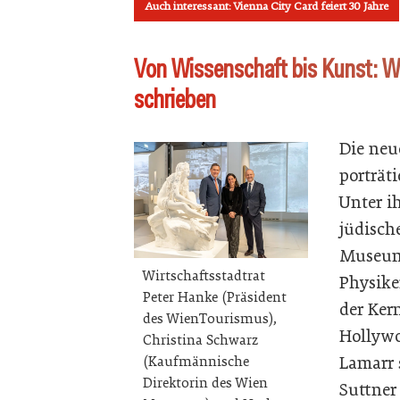
Auch interessant: Vienna City Card feiert 30 Jahre
Von Wissenschaft bis Kunst: W
schrieben
Die neu
porträt
Unter i
jüdisch
Museum 
Wirtschaftsstadtrat
Physike
Peter Hanke (Präsident
der Ker
des WienTourismus),
Hollywo
Christina Schwarz
Lamarr 
(Kaufmännische
Direktorin des Wien
Suttner 