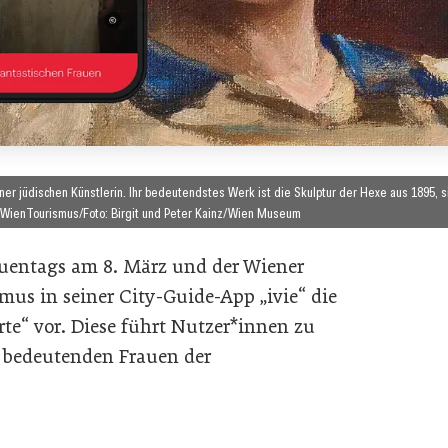
ner jüdischen Künstlerin. Ihr bedeutendstes Werk ist die Skulptur der Hexe aus 1895, s
 WienTourismus/Foto: Birgit und Peter Kainz/Wien Museum
auentags am 8. März und der Wiener
mus in seiner City-Guide-App „ivie“ die
rte“ vor. Diese führt Nutzer*innen zu
t bedeutenden Frauen der