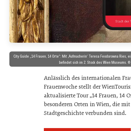
City Guide „14 Frauen, 14 Orte“: Mit ‚Aufmacherin‘ Teresa Feodorowna Ries, ei
befindet sich im 2. Stock des Wien Museums. ©
Anlässlich des internationalen Fr
Frauenwoche stellt der WienTouris
aktualisierte Tour „14 Frauen, 14 O
besonderen Orten in Wien, die mi
Stadtgeschichte verbunden sind.