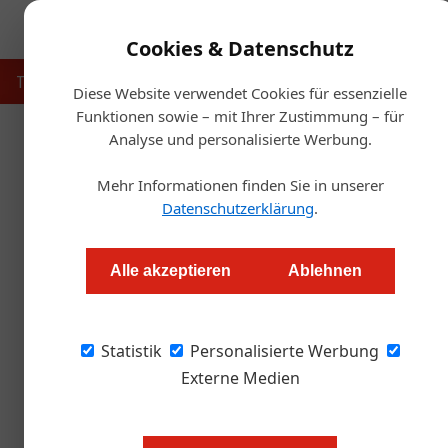
Cookies & Datenschutz
Touristik
Gastronomie
Hotellerie
Handel & Herst
Diese Website verwendet Cookies für essenzielle
Funktionen sowie – mit Ihrer Zustimmung – für
Analyse und personalisierte Werbung.
Startseit
Mehr Informationen finden Sie in unserer
Datenschutzerklärung
.
Frauentag: Neuer City Guide
Alle akzeptieren
Ablehnen
Redaktion.OEGZ
Statistik
Personalisierte Werbung
Mit seinem bisher weiblichsten City Guide lä
Orte, die mit den Pionierinnen der Stadt verk
Externe Medien
bemerkenswerten Geschichten zu erfahren.