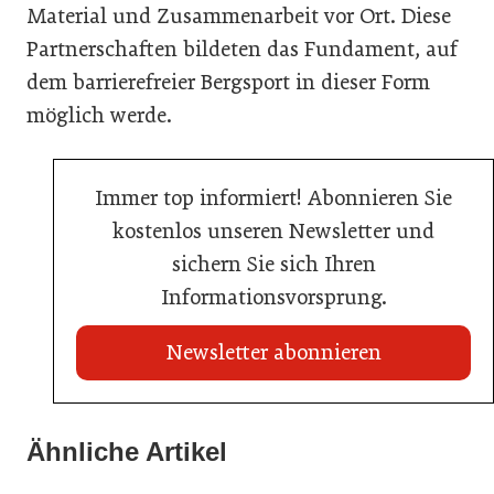
Material und Zusammenarbeit vor Ort. Diese
Partnerschaften bildeten das Fundament, auf
dem barrierefreier Bergsport in dieser Form
möglich werde.
Immer top informiert! Abonnieren Sie
kostenlos unseren Newsletter und
sichern Sie sich Ihren
Informationsvorsprung.
Newsletter abonnieren
22. Juli 2026
Travel Start-up Night 2026: Beste Tourismus-Idee
Ähnliche Artikel
22. Juli 2026
gesucht
20. Juli 2026