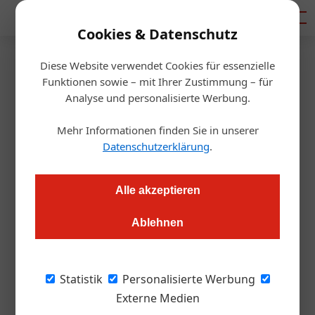
Mediadaten
Cookies & Datenschutz
Diese Website verwendet Cookies für essenzielle
Startseite
/
Tourismusbranche
Funktionen sowie – mit Ihrer Zustimmung – für
Inklusiver Bergsport in
Analyse und personalisierte Werbung.
Schladming-Dachstein
Mehr Informationen finden Sie in unserer
Datenschutzerklärung
.
Redaktion.OEGZ
12.05.2026, 08:48 Uhr
Alle akzeptieren
Seit zwei Jahrzehnten ermöglicht der Verein Freizeit-PSO
Ablehnen
Menschen mit Behinderung die Teilhabe an alpinen
Aktivitäten in Schladming-Dachstein. Das Angebot reicht von
adaptivem Skitraining im Winter bis zu inklusiven
Statistik
Personalisierte Werbung
Wanderwochen im Sommer.
Externe Medien