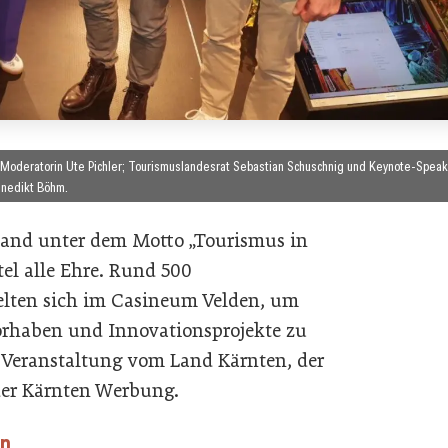
g; Moderatorin Ute Pichler; Tourismuslandesrat Sebastian Schuschnig und Keynote-Spea
nedikt Böhm.
tand unter dem Motto „Tourismus in
l alle Ehre. Rund 500
elten sich im Casineum Velden, um
rhaben und Innovationsprojekte zu
e Veranstaltung vom Land Kärnten, der
er Kärnten Werbung.
on