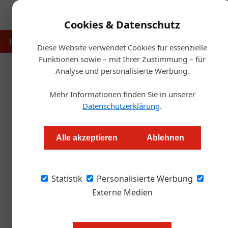
Cookies & Datenschutz
Touristik
Gastronomie
Hotellerie
Handel & Herst
Diese Website verwendet Cookies für essenzielle
Funktionen sowie – mit Ihrer Zustimmung – für
Analyse und personalisierte Werbung.
Startseit
Mehr Informationen finden Sie in unserer
Datenschutzerklärung
.
Kärnten setzt auf Reformen
Alle akzeptieren
Ablehnen
Redaktion.OEGZ
Statistik
Personalisierte Werbung
Beim Kärntner Tourismustag 2025 in Velden wu
Umbrüchen – und ist bereit, sie aktiv zu gestal
Externe Medien