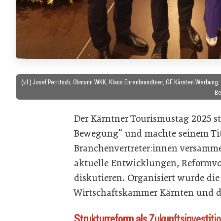
(v.l.) Josef Petritsch, Obmann WKK, Klaus Ehrenbrandtner, GF Kärnten Werbun
Be
Der Kärntner Tourismustag 2025 s
Bewegung“ und machte seinem Tite
Branchenvertreter:innen versamm
aktuelle Entwicklungen, Reformvo
diskutieren. Organisiert wurde di
Wirtschaftskammer Kärnten und d
Strukturreform als Zukunftsinvestiti