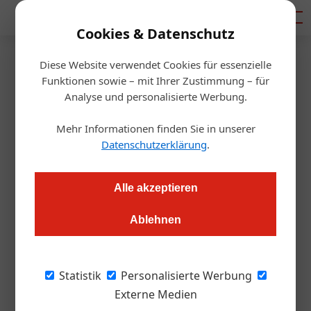
Mediadaten
Cookies & Datenschutz
Diese Website verwendet Cookies für essenzielle
Startseite
/
Tourismusbranche
Funktionen sowie – mit Ihrer Zustimmung – für
Kulinarik-WM kürt Wiener
Analyse und personalisierte Werbung.
Gericht des Jahres
Mehr Informationen finden Sie in unserer
Datenschutzerklärung
.
Redaktion.OEGZ
29.06.2026, 09:53 Uhr
Alle akzeptieren
Mit einem neuen Social-Media-Format rückt der
Ablehnen
WienTourismus die Wiener Küche ins Zentrum der
Aufmerksamkeit. Im Rahmen einer „Kulinarik-WM“ treten 32
Wiener Spezialitäten im Turniermodus gegeneinander an. Die
Statistik
Personalisierte Werbung
Community entscheidet per Online-Voting, welches Gericht
Externe Medien
sich am Ende durchsetzt.