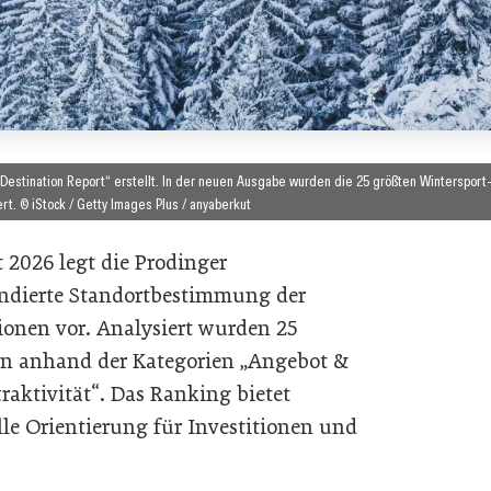
Destination Report“ erstellt. In der neuen Ausgabe wurden die 25 größten Wintersport
rt. © iStock / Getty Images Plus / anyaberkut
 2026 legt die Prodinger
ndierte Standortbestimmung der
ionen vor. Analysiert wurden 25
nen anhand der Kategorien „Angebot &
raktivität“. Das Ranking bietet
le Orientierung für Investitionen und