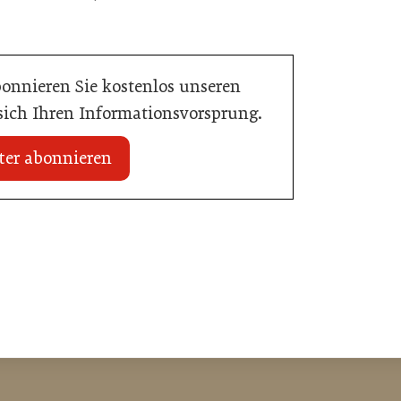
bonnieren Sie kostenlos unseren
 sich Ihren Informationsvorsprung.
ter abonnieren
 erhält internationale
20. Juli 2026
Zillertalbahn: Diesel hat ausgedient
e
Tourismusbranche