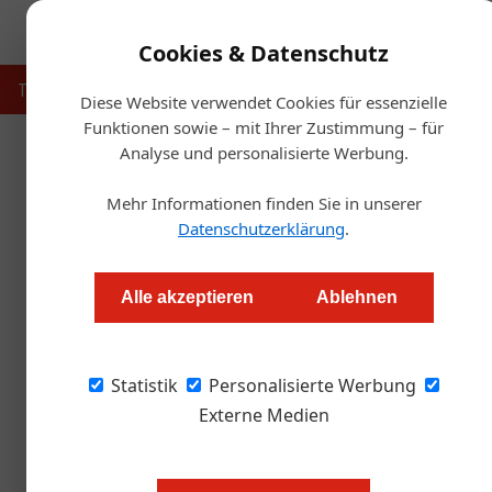
Cookies & Datenschutz
Touristik
Gastronomie
Hotellerie
Handel & Herst
Diese Website verwendet Cookies für essenzielle
Funktionen sowie – mit Ihrer Zustimmung – für
Analyse und personalisierte Werbung.
Startseit
Mehr Informationen finden Sie in unserer
Neue Dynamik im Wettbewerb
Datenschutzerklärung
.
Redaktion.OEGZ
Alle akzeptieren
Ablehnen
Alpine Destination Report 2026: Österreichs 
Statistik
intensiviert sich. Während etablierte Premium
Personalisierte Werbung
Destinationen mit gezielten Investitionen un
Externe Medien