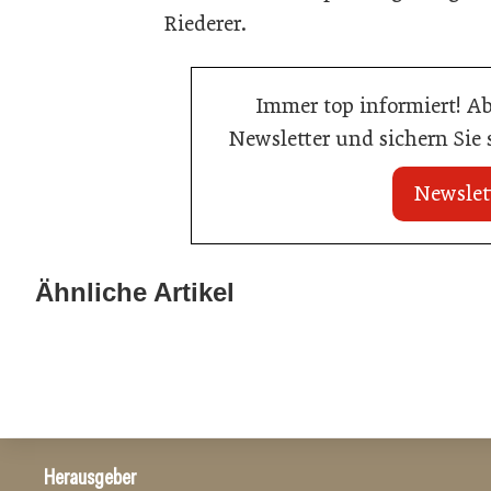
Riederer.
Immer top informiert! A
Newsletter und sichern Sie
Newslet
22. Juli 2026
22. Juli 2026
MCI-Professorin
Travel Start-up Night 2026: Beste
Ähnliche Artikel
Auszeichnung
Tourismus-Idee gesucht
Tourismusbranche
Tourismusbranch
Herausgeber