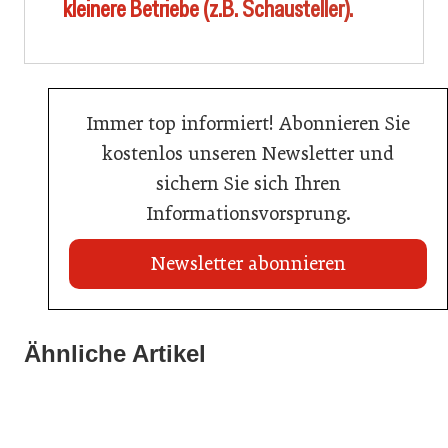
kleinere Betriebe (z.B. Schausteller).
Immer top informiert! Abonnieren Sie
kostenlos unseren Newsletter und
sichern Sie sich Ihren
Informationsvorsprung.
Newsletter abonnieren
22. Juli 2026
Travel Start-up Night 2026: Beste Tourismus-Idee
Ähnliche Artikel
22. Juli 2026
gesucht
20. Juli 2026
MCI-Professorin erhält internationale Auszeichnung
Zillertalbahn: Diesel hat ausgedient
Tourismusbranche