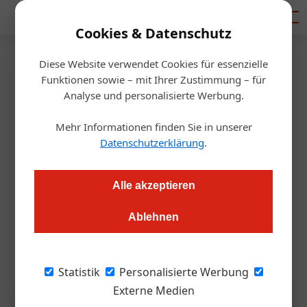
Mediadaten
Cookies & Datenschutz
Diese Website verwendet Cookies für essenzielle
Startseite
/
Tourismusbranche
Funktionen sowie – mit Ihrer Zustimmung – für
Nationalrat
Analyse und personalisierte Werbung.
Registrierkassen: Entlastung
Mehr Informationen finden Sie in unserer
naht
Datenschutzerklärung
.
Redaktion.OEGZ
11.12.2025, 08:13 Uhr
Alle akzeptieren
Ablehnen
Mehr Flexibilität, weniger Bürokratie: Die Branche begrüßt die
beschlossenen Änderungen im Registrierkassenpaket.
Statistik
Personalisierte Werbung
Externe Medien