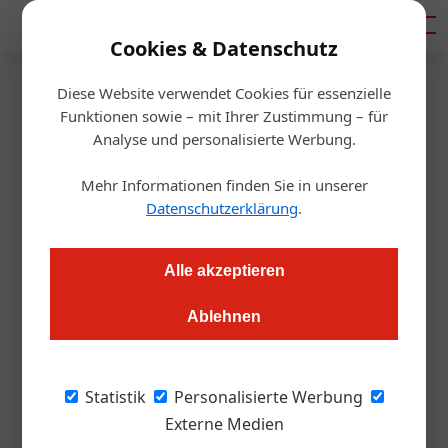
Mediadaten
Cookies & Datenschutz
Diese Website verwendet Cookies für essenzielle
Startseite
/
Tourismusbranche
Funktionen sowie – mit Ihrer Zustimmung – für
Tourismus
Analyse und personalisierte Werbung.
Reisebüros 2025: Trends und
Mehr Informationen finden Sie in unserer
Herausforderungen
Datenschutzerklärung
.
Susanne Karr
23.06.2025, 07:59 Uhr
Alle akzeptieren
Ablehnen
Altbewährte Ziele bleiben beliebt, während neue
Destinationen hinzukommen. Zugleich gewinnt die
reiselustige Generation der „Best Ager“ weiter an Bedeutung
Statistik
Personalisierte Werbung
– trotz steigender Preise.
Externe Medien