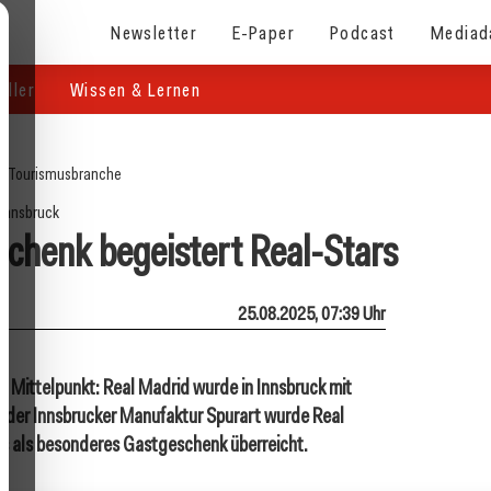
Newsletter
E-Paper
Podcast
Mediad
eller
Wissen & Lernen
e
/
Tourismusbranche
Innsbruck
schenk begeistert Real-Stars
25.08.2025, 07:39 Uhr
 im Mittelpunkt: Real Madrid wurde in Innsbruck mit
t der Innsbrucker Manufaktur Spurart wurde Real
 als besonderes Gastgeschenk überreicht.