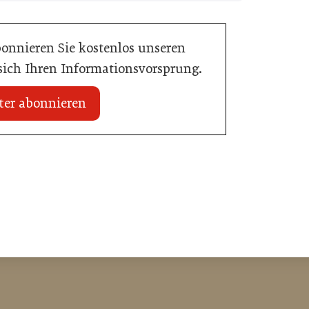
bonnieren Sie kostenlos unseren
 sich Ihren Informationsvorsprung.
ter abonnieren
 erhält internationale
20. Juli 2026
Zillertalbahn: Diesel hat ausgedient
e
Tourismusbranche