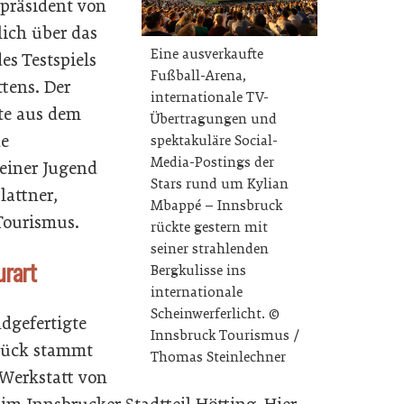
epräsident von
lich über das
Eine ausverkaufte
es Testspiels
Fußball-Arena,
tens. Der
internationale TV-
te aus dem
Übertragungen und
he
spektakuläre Social-
Media-Postings der
einer Jugend
Stars rund um Kylian
lattner,
Mbappé – Innsbruck
Tourismus.
rückte gestern mit
seiner strahlenden
urart
Bergkulisse ins
internationale
Scheinwerferlicht. ©
dgefertigte
Innsbruck Tourismus /
tück stammt
Thomas Steinlechner
 Werkstatt von