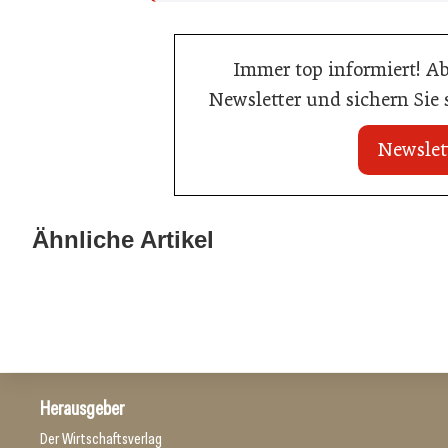
Immer top informiert! A
Newsletter und sichern Sie
Newslet
22. Juli 2026
22. Juli 2026
MCI-Professorin
Travel Start-up Night 2026: Beste
Ähnliche Artikel
Auszeichnung
Tourismus-Idee gesucht
Tourismusbranche
Tourismusbranch
Herausgeber
Der Wirtschaftsverlag