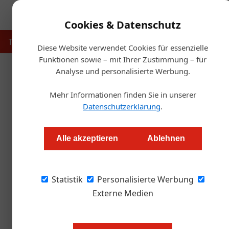
Cookies & Datenschutz
Touristik
Gastronomie
Hotellerie
Handel & Herst
Diese Website verwendet Cookies für essenzielle
Funktionen sowie – mit Ihrer Zustimmung – für
Analyse und personalisierte Werbung.
Startseit
Mehr Informationen finden Sie in unserer
Datenschutzerklärung
.
Ski für Mbappé: Gastge
Alle akzeptieren
Ablehnen
Redaktion.OEGZ
Statistik
Personalisierte Werbung
Wo sonst der Ball rollt, stand diesmal ein Ski
Tiroler Handwerkskunst überrascht. Ein Unika
Externe Medien
Madrid vor dem Testspiel gegen WSG Wattens