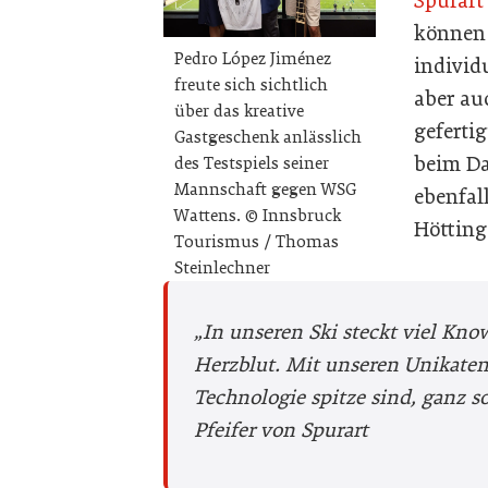
Spurart
können 
Pedro López Jiménez
individ
freute sich sichtlich
aber au
über das kreative
geferti
Gastgeschenk anlässlich
beim Da
des Testspiels seiner
Mannschaft gegen WSG
ebenfal
Wattens. © Innsbruck
Hötting
Tourismus / Thomas
Steinlechner
„In unseren Ski steckt viel Kno
Herzblut. Mit unseren Unikaten
Technologie spitze sind, ganz s
Pfeifer von Spurart