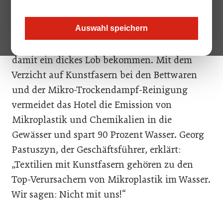
Ministerin Leonore Gewessler.
Auswahl speichern
Das Henriette Stadthotel hat kürzlich den
Umweltmanagementpreis abgeräumt und
damit ein dickes Lob bekommen. Mit dem
Verzicht auf Kunstfasern bei den Bettwaren
und der Mikro-Trockendampf-Reinigung
vermeidet das Hotel die Emission von
Mikroplastik und Chemikalien in die
Gewässer und spart 90 Prozent Wasser. Georg
Pastuszyn, der Geschäftsführer, erklärt:
„Textilien mit Kunstfasern gehören zu den
Top-Verursachern von Mikroplastik im Wasser.
Wir sagen: Nicht mit uns!“