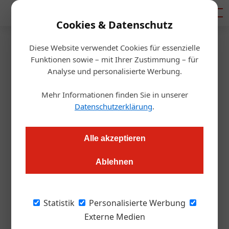
Mediadaten
Cookies & Datenschutz
Diese Website verwendet Cookies für essenzielle
Startseite
/
Gastro & Hotel
Funktionen sowie – mit Ihrer Zustimmung – für
Umweltmanagement-Preis an
Analyse und personalisierte Werbung.
Henriette Stadthotel
Mehr Informationen finden Sie in unserer
Datenschutzerklärung
.
Julia Schwarz
20.12.2023, 11:11 Uhr
Alle akzeptieren
Das Wiener Henriette Stadthotel wurde für seinen
Ablehnen
umweltbewussten Ansatz ausgezeichnet.
Bild oben: GF und Eigentümer Henriette
Statistik
Personalisierte Werbung
Stadthotel Verena und Georg Pastuszyn mit
Externe Medien