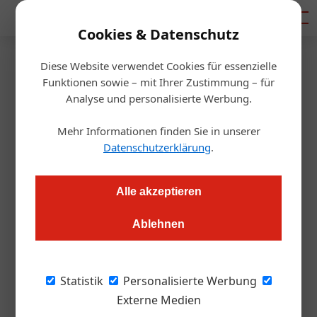
Mediadaten
Cookies & Datenschutz
Diese Website verwendet Cookies für essenzielle
Startseite
/
Gastro & Hotel
Funktionen sowie – mit Ihrer Zustimmung – für
Vapiano expandiert mit zwei
Analyse und personalisierte Werbung.
neuen Standorten
Mehr Informationen finden Sie in unserer
Datenschutzerklärung
.
Redaktion.OEGZ
09.10.2012, 00:00 Uhr
Alle akzeptieren
Wien. Das mediterran geprägte Gastronomieunternehmen
Ablehnen
Vapiano setzt seinen Expansionskurs in der Alpenrepublik fort
und eröffent zwei weitere Lokale - eines in der Wiener
Innenstadt, das andere in der SCS in Vösendorf.
Statistik
Personalisierte Werbung
Externe Medien
Im Jahr 2006 eröffnete in der Theobaldgasse