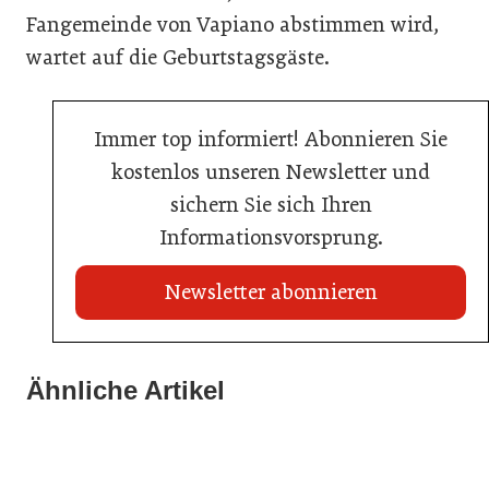
Fangemeinde von Vapiano abstimmen wird,
wartet auf die Geburtstagsgäste.
Immer top informiert! Abonnieren Sie
kostenlos unseren Newsletter und
sichern Sie sich Ihren
Informationsvorsprung.
Newsletter abonnieren
21. Juli 2026
21. Juli 2026
War die Fußball-WM 2026 für Ihren Betrieb ein
Ähnliche Artikel
Stipendium für Nachwuchstalent in der Wiener
Geschäft?
20. Juli 2026
Gastronomie
Initiative zu Bargeldkultur in der Gastronomie
Gastronomie