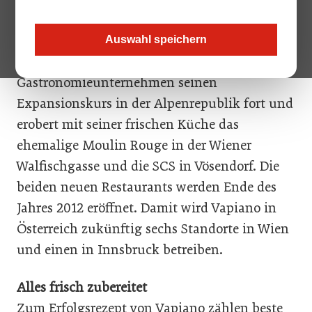
in Wien Mariahilf das erste Vapiano auf
österreichischem Boden. Nun setzt das
Auswahl speichern
mediterran geprägte
Gastronomieunternehmen seinen
Expansionskurs in der Alpenrepublik fort und
erobert mit seiner frischen Küche das
ehemalige Moulin Rouge in der Wiener
Walfischgasse und die SCS in Vösendorf. Die
beiden neuen Restaurants werden Ende des
Jahres 2012 eröffnet. Damit wird Vapiano in
Österreich zukünftig sechs Standorte in Wien
und einen in Innsbruck betreiben.
Alles frisch zubereitet
Zum Erfolgsrezept von Vapiano zählen beste