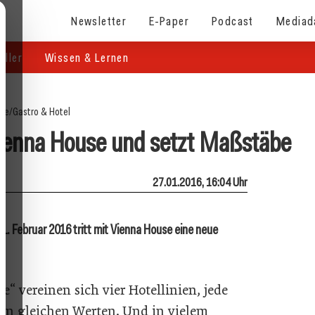
Newsletter
E-Paper
Podcast
Mediad
eller
Wissen & Lernen
ite
/
Gastro & Hotel
 Vienna House und setzt Maßstäbe
27.01.2016, 16:04 Uhr
1. Februar 2016 tritt mit Vienna House eine neue
 vereinen sich vier Hotellinien, jede
en gleichen Werten. Und in vielem