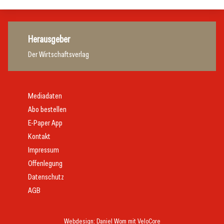
Herausgeber
Der Wirtschaftsverlag
Mediadaten
Abo bestellen
E-Paper App
Kontakt
Impressum
Offenlegung
Datenschutz
AGB
Webdesign:
Daniel Wom
mit
VeloCore