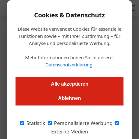
Mediadaten
Cookies & Datenschutz
Diese Website verwendet Cookies für essenzielle
Startseite
/
Gastro & Hotel
Funktionen sowie – mit Ihrer Zustimmung – für
Warum vertritt die ÖHV jetzt
Analyse und personalisierte Werbung.
auch Gastronomen?
Mehr Informationen finden Sie in unserer
Datenschutzerklärung
.
Daniel Nutz
16.09.2020, 10:22 Uhr
Alle akzeptieren
Die Hotelliersvereinigung ÖHV will ihren Kreis an Mitgliedern
Ablehnen
ab sofort auf die Gastronomie ausweiten. Welche Strategie
hinter dieser Idee steckt, wollte gast.at von ÖHV-
Generalsekretär Markus Gratzer wissen.
Statistik
Personalisierte Werbung
Externe Medien
Wieso weitet die
ÖHV ihr Tätigkeitsfeld nun