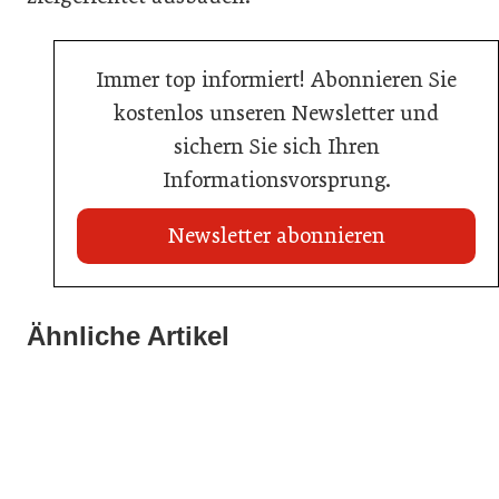
Immer top informiert! Abonnieren Sie
kostenlos unseren Newsletter und
sichern Sie sich Ihren
Informationsvorsprung.
Newsletter abonnieren
20. Juli 2026
Land Steiermark startet Qualitätsoffensive für die
Ähnliche Artikel
20. Juli 2026
Hotellerie
20. Juli 2026
Allianz zwischen Mühlviertler Top-Hotels
Familotel erweitert Portfolio um Mia Alpina Zillertal
Hotellerie
Hotellerie
Hotellerie