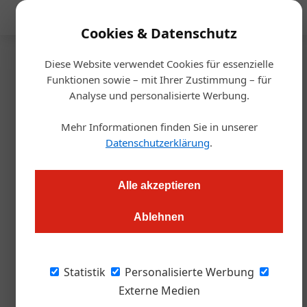
Mediadaten
Cookies & Datenschutz
Diese Website verwendet Cookies für essenzielle
Startseite
/
Gastro & Hotel
Funktionen sowie – mit Ihrer Zustimmung – für
Basis Basilikum
Analyse und personalisierte Werbung.
Was ins sommerliche Pesto
Mehr Informationen finden Sie in unserer
passt (und was nicht)
Datenschutzerklärung
.
Roland Graf
27.06.2024, 11:17 Uhr
Alle akzeptieren
Ablehnen
Die Blätter riechen intensiv, Gedanken über Basilikum macht
man sich aber wenig. Außer man ist als Pflanzenkundler für
die Pesto-Zutat verantwortlich. Erkenntnisse von
Statistik
Personalisierte Werbung
„Basilhunter“ Flavio Bertinaria.
Externe Medien