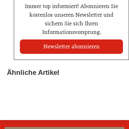
Immer top informiert! Abonnieren Sie
kostenlos unseren Newsletter und
sichern Sie sich Ihren
Informationsvorsprung.
Newsletter abonnieren
21. Juli 2026
21. Juli 2026
War die Fußball-WM 2026 für Ihren Betrieb ein
Ähnliche Artikel
Stipendium für Nachwuchstalent in der Wiener
Geschäft?
20. Juli 2026
Gastronomie
Initiative zu Bargeldkultur in der Gastronomie
Gastronomie
Gastronomie
Gastronomie