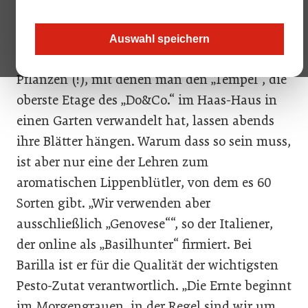
„Keine Sorge, morgen heben sie wieder ihre
Köpfe!“, beruhigt der Gast aus Parma die
Auswahl speichern
heimische Pesto-Gemeinde. Denn die 1100
Pflanzen (!), mit denen man den „Tempel“, die
oberste Etage des „Do&Co.“ im Haas-Haus in
einen Garten verwandelt hat, lassen abends
ihre Blätter hängen. Warum dass so sein muss,
ist aber nur eine der Lehren zum
aromatischen Lippenblütler, von dem es 60
Sorten gibt. „Wir verwenden aber
ausschließlich „Genovese““, so der Italiener,
der online als „Basilhunter“ firmiert. Bei
Barilla ist er für die Qualität der wichtigsten
Pesto-Zutat verantwortlich. „Die Ernte beginnt
im Morgengrauen, in der Regel sind wir um