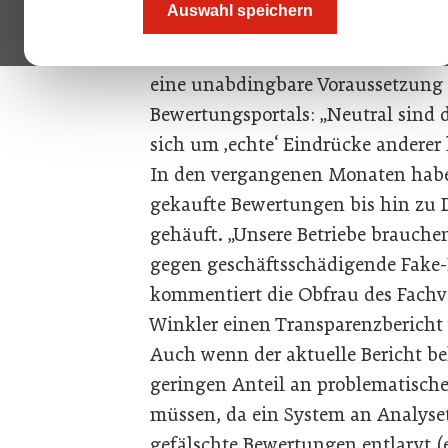
Auswahl speichern
Authentizität von Bewertungen bet
Sarah Diefenbach von der Ludwig-
eine unabdingbare Voraussetzung f
Bewertungsportals: „Neutral sind 
sich um ‚echte‘ Eindrücke anderer 
In den vergangenen Monaten habe
gekaufte Bewertungen bis hin zu
gehäuft. „Unsere Betriebe brauch
gegen geschäftsschädigende Fake
kommentiert die Obfrau des Fachv
Winkler einen Transparenzbericht 
Auch wenn der aktuelle Bericht bel
geringen Anteil an problematische
müssen, da ein System an Analys
gefälschte Bewertungen entlarvt 