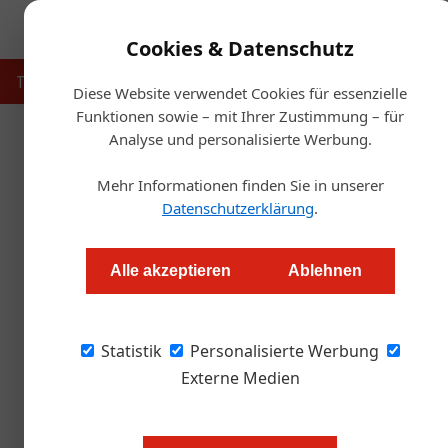
Cookies & Datenschutz
Touristik
Gastronomie
Hotellerie
Handel & Herst
Diese Website verwendet Cookies für essenzielle
Funktionen sowie – mit Ihrer Zustimmung – für
Analyse und personalisierte Werbung.
Startse
Mehr Informationen finden Sie in unserer
Was tun bei 
Datenschutzerklärung
.
Thomas Askan Vierich
Alle akzeptieren
Ablehnen
Eine gefälschte Bewertung kann einem Unte
Statistik
Vergleichsplattformen wie TripAdvisor oder H
Personalisierte Werbung
Externe Medien
Online-Bewertungsplattformen sind
transparent abläuft. HolidayCheck 