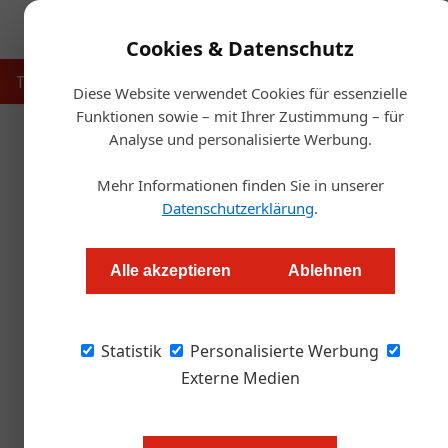
Cookies & Datenschutz
Touristik
Gastronomie
Hotellerie
Handel & Herst
Diese Website verwendet Cookies für essenzielle
Funktionen sowie – mit Ihrer Zustimmung – für
Analyse und personalisierte Werbung.
Startse
Mehr Informationen finden Sie in unserer
Weitere Auszei
Datenschutzerklärung
.
Redaktion.OEGZ
Alle akzeptieren
Ablehnen
Langenlois. Das bereits mehrfach preisgekrö
Statistik
kürzlich mit dem Travellers' Choice Award 2
Personalisierte Werbung
weltweit größten Reisewebsite TripAdvisor zä
Externe Medien
Vor wenigen Tagen verkündete Trip