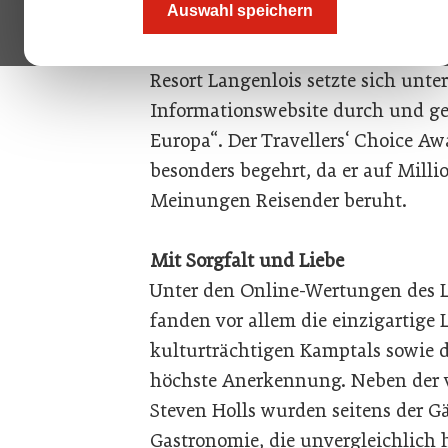
Auswahl speichern
gleichnamigen international führe
Preisträger der Travellers‘ Choice
Resort Langenlois setzte sich unte
Informationswebsite durch und gel
Europa“. Der Travellers‘ Choice Awa
besonders begehrt, da er auf Mill
Meinungen Reisender beruht.
Mit Sorgfalt und Liebe
Unter den Online-Wertungen des L
fanden vor allem die einzigartige
kulturträchtigen Kamptals sowie d
höchste Anerkennung. Neben der v
Steven Holls wurden seitens der Gä
Gastronomie, die unvergleichlich