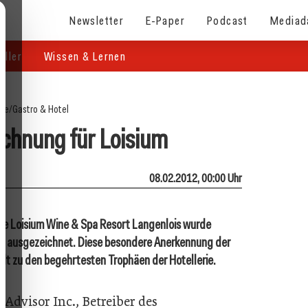
Newsletter
E-Paper
Podcast
Mediad
eller
Wissen & Lernen
ite
/
Gastro & Hotel
chnung für Loisium
08.02.2012, 00:00 Uhr
nte Loisium Wine & Spa Resort Langenlois wurde
012 ausgezeichnet. Diese besondere Anerkennung der
hlt zu den begehrtesten Trophäen der Hotellerie.
Advisor Inc., Betreiber des