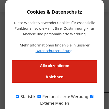
Mediadaten
Cookies & Datenschutz
Diese Website verwendet Cookies für essenzielle
Startseite
/
Gastro & Hotel
Funktionen sowie – mit Ihrer Zustimmung – für
Weniger Abfall (und Kosten) im
Analyse und personalisierte Werbung.
Hotel
Mehr Informationen finden Sie in unserer
Datenschutzerklärung
.
Thomas Askan Vierich
23.09.2020, 14:57 Uhr
Alle akzeptieren
Müll im Hotel vermeiden – vom Lieferanten bis zum Gast –
Ablehnen
und damit die Natur schonen und Kosten sparen.
Statistik
Personalisierte Werbung
Immer top informiert! Abonnieren Sie
Externe Medien
kostenlos unseren Newsletter und