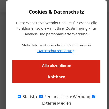
Mediadaten
Cookies & Datenschutz
Diese Website verwendet Cookies für essenzielle
Startseite
/
Gastro & Hotel
Funktionen sowie – mit Ihrer Zustimmung – für
Auszeichnung
Analyse und personalisierte Werbung.
ZillergrundRock strahlt am
Mehr Informationen finden Sie in unserer
Berggipfel
Datenschutzerklärung
.
Alexander Grübling
05.06.2023, 09:25 Uhr
Alle akzeptieren
Ablehnen
T.A.I. Werbe Grand Prix: Das Mountain Luxury Resort in
Mayrhofen wurde mit einem ganz besonderen Preis
ausgezeichnet.
Statistik
Personalisierte Werbung
Externe Medien
So heiß die nächste Hitzewelle im Zillertal