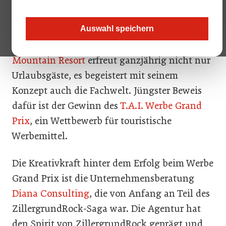
auch werden mag: eine andere Welle wogt
durchs Tal, und zwar die des Erfolgs und der
Auswahl speichern
Begeisterung. Das
ZillergrundRock Luxury
Mountain Resort
erfreut ganzjährig nicht nur
Urlaubsgäste, es begeistert mit seinem
Konzept auch die Fachwelt. Jüngster Beweis
dafür ist der Gewinn des
T.A.I. Werbe Grand
Prix
, ein Wettbewerb für touristische
Werbemittel.
Die Kreativkraft hinter dem Erfolg beim Werbe
Grand Prix ist die Unternehmensberatung
Diana Consulting
, die von Anfang an Teil des
ZillergrundRock-Saga war. Die Agentur hat
den Spirit von ZillergrundRock geprägt und